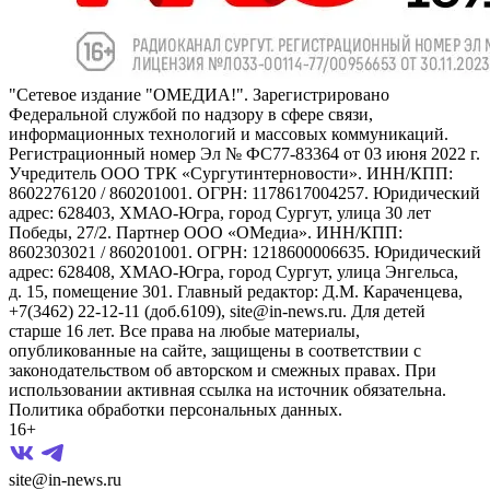
"Сетевое издание "ОМЕДИА!". Зарегистрировано
Федеральной службой по надзору в сфере связи,
информационных технологий и массовых коммуникаций.
Регистрационный номер Эл № ФС77-83364 от 03 июня 2022 г.
Учредитель ООО ТРК «Сургутинтерновости». ИНН/КПП:
8602276120 / 860201001. ОГРН: 1178617004257. Юридический
адрес: 628403, ХМАО-Югра, город Сургут, улица 30 лет
Победы, 27/2. Партнер ООО «ОМедиа». ИНН/КПП:
8602303021 / 860201001. ОГРН: 1218600006635. Юридический
адрес: 628408, ХМАО-Югра, город Сургут, улица Энгельса,
д. 15, помещение 301. Главный редактор: Д.М. Караченцева,
+7(3462) 22-12-11 (доб.6109), site@in-news.ru. Для детей
старше 16 лет. Все права на любые материалы,
опубликованные на сайте, защищены в соответствии с
законодательством об авторском и смежных правах. При
использовании активная ссылка на источник обязательна.
Политика обработки персональных данных.
16+
site@in-news.ru