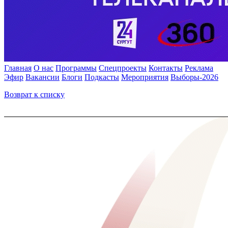
Главная
О нас
Программы
Спецпроекты
Контакты
Реклама
Эфир
Вакансии
Блоги
Подкасты
Мероприятия
Выборы-2026
Возврат к списку