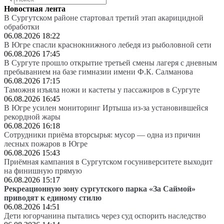
Новостная лента
В Сургутском районе стартовал третий этап акарицидной
обработки
06.08.2026 18:22
В Югре спасли краснокнижного лебедя из рыболовной сети
06.08.2026 17:45
В Сургуте прошло открытие третьей смены лагеря с дневным
пребыванием на базе гимназии имени Ф.К. Салманова
06.08.2026 17:15
Таможня изъяла ножи и кастеты у пассажиров в Сургуте
06.08.2026 16:45
В Югре усилен мониторинг Иртыша из-за установившейся
рекордной жары
06.08.2026 16:18
Сотрудники приёма вторсырья: мусор — одна из причин
лесных пожаров в Югре
06.08.2026 15:43
Приёмная кампания в Сургутском госуниверситете выходит
на финишную прямую
06.08.2026 15:17
Рекреационную зону сургутского парка «За Саймой»
приводят к единому стилю
06.08.2026 14:51
Дети югорчанина пытались через суд оспорить наследство