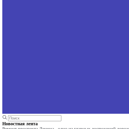
Новостная лента
Ремонт проспекта Ленина - одно из главных достижений доро