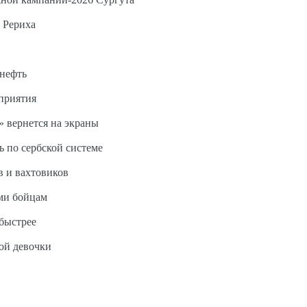
 Рериха
 нефть
дприятия
 вернется на экраны
ь по сербской системе
в и вахтовиков
ми бойцам
быстрее
ной девочки