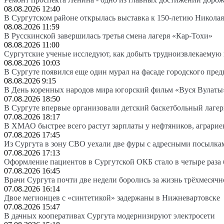
08.08.2026 12:40
В Сургутском районе открылась выставка к 150-летию Николая
08.08.2026 11:59
В Русскинской завершилась третья смена лагеря «Кар-Тохи»
08.08.2026 11:00
Сургутские ученые исследуют, как добыть трудноизвлекаемую
08.08.2026 10:03
В Сургуте появился еще один мурал на фасаде городского пре
08.08.2026 9:15
В День коренных народов мира югорский фильм «Вуся Вулаты»
07.08.2026 18:50
В Сургуте впервые организовали детский баскетбольный лагер
07.08.2026 18:17
В ХМАО быстрее всего растут зарплаты у нефтяников, аграрие
07.08.2026 17:45
Из Сургута в зону СВО уехали две фуры с адресными посылка
07.08.2026 17:13
Оформление пациентов в Сургутской ОКБ стало в четыре раза 
07.08.2026 16:45
Врачи Сургута почти две недели боролись за жизнь трёхмесяч
07.08.2026 16:14
Двое мегионцев с «синтетикой» задержаны в Нижневартовске
07.08.2026 15:47
В дачных кооперативах Сургута модернизируют электросети