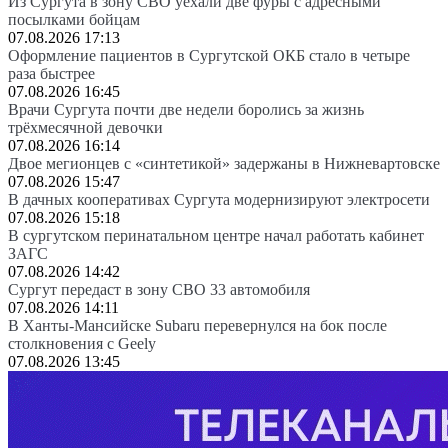
Из Сургута в зону СВО уехали две фуры с адресными
посылками бойцам
07.08.2026 17:13
Оформление пациентов в Сургутской ОКБ стало в четыре
раза быстрее
07.08.2026 16:45
Врачи Сургута почти две недели боролись за жизнь
трёхмесячной девочки
07.08.2026 16:14
Двое мегионцев с «синтетикой» задержаны в Нижневартовске
07.08.2026 15:47
В дачных кооперативах Сургута модернизируют электросети
07.08.2026 15:18
В сургутском перинатальном центре начал работать кабинет
ЗАГС
07.08.2026 14:42
Сургут передаст в зону СВО 33 автомобиля
07.08.2026 14:11
В Ханты-Мансийске Subaru перевернулся на бок после
столкновения с Geely
07.08.2026 13:45