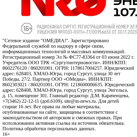
"Сетевое издание "ОМЕДИА!". Зарегистрировано
Федеральной службой по надзору в сфере связи,
информационных технологий и массовых коммуникаций.
Регистрационный номер Эл № ФС77-83364 от 03 июня 2022 г.
Учредитель ООО ТРК «Сургутинтерновости». ИНН/КПП:
8602276120 / 860201001. ОГРН: 1178617004257. Юридический
адрес: 628403, ХМАО-Югра, город Сургут, улица 30 лет
Победы, 27/2. Партнер ООО «ОМедиа». ИНН/КПП:
8602303021 / 860201001. ОГРН: 1218600006635. Юридический
адрес: 628408, ХМАО-Югра, город Сургут, улица Энгельса,
д. 15, помещение 301. Главный редактор: Д.М. Караченцева,
+7(3462) 22-12-11 (доб.6109), site@in-news.ru. Для детей
старше 16 лет. Все права на любые материалы,
опубликованные на сайте, защищены в соответствии с
законодательством об авторском и смежных правах. При
использовании активная ссылка на источник обязательна.
Политика обработки персональных данных.
16+