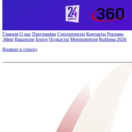
Главная
О нас
Программы
Спецпроекты
Контакты
Реклама
Эфир
Вакансии
Блоги
Подкасты
Мероприятия
Выборы-2026
Возврат к списку