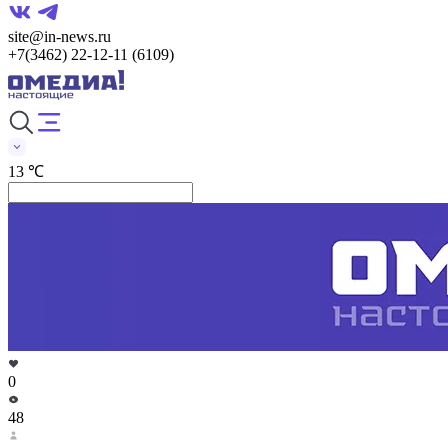
site@in-news.ru
+7(3462) 22-12-11 (6109)
13 ℃
0
48