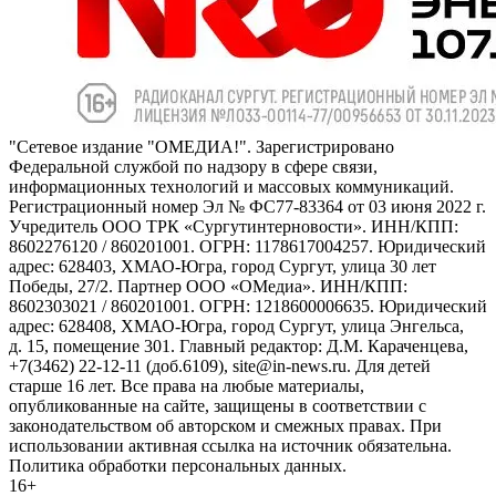
"Сетевое издание "ОМЕДИА!". Зарегистрировано
Федеральной службой по надзору в сфере связи,
информационных технологий и массовых коммуникаций.
Регистрационный номер Эл № ФС77-83364 от 03 июня 2022 г.
Учредитель ООО ТРК «Сургутинтерновости». ИНН/КПП:
8602276120 / 860201001. ОГРН: 1178617004257. Юридический
адрес: 628403, ХМАО-Югра, город Сургут, улица 30 лет
Победы, 27/2. Партнер ООО «ОМедиа». ИНН/КПП:
8602303021 / 860201001. ОГРН: 1218600006635. Юридический
адрес: 628408, ХМАО-Югра, город Сургут, улица Энгельса,
д. 15, помещение 301. Главный редактор: Д.М. Караченцева,
+7(3462) 22-12-11 (доб.6109), site@in-news.ru. Для детей
старше 16 лет. Все права на любые материалы,
опубликованные на сайте, защищены в соответствии с
законодательством об авторском и смежных правах. При
использовании активная ссылка на источник обязательна.
Политика обработки персональных данных.
16+