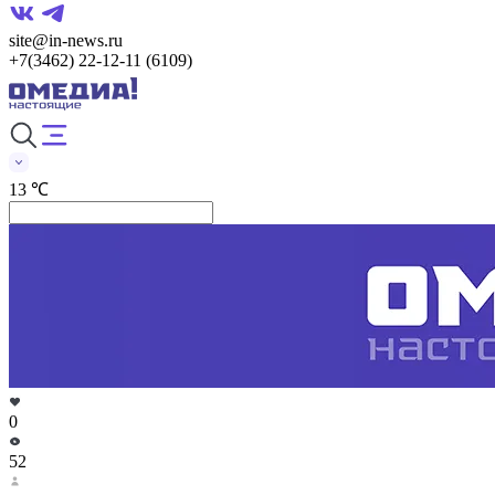
site@in-news.ru
+7(3462) 22-12-11 (6109)
13 ℃
0
52