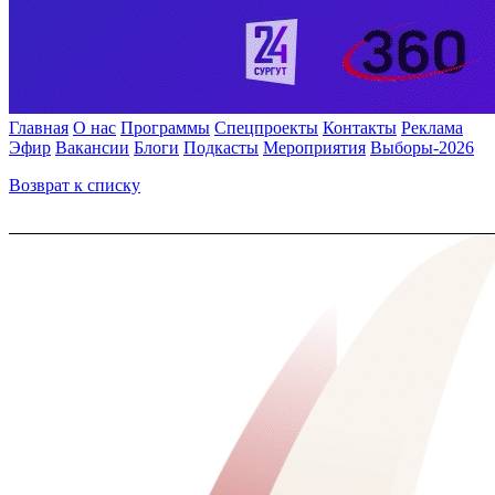
Главная
О нас
Программы
Спецпроекты
Контакты
Реклама
Эфир
Вакансии
Блоги
Подкасты
Мероприятия
Выборы-2026
Возврат к списку