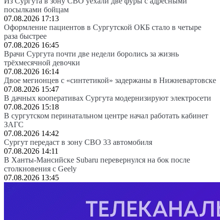
Из Сургута в зону СВО уехали две фуры с адресными
посылками бойцам
07.08.2026 17:13
Оформление пациентов в Сургутской ОКБ стало в четыре
раза быстрее
07.08.2026 16:45
Врачи Сургута почти две недели боролись за жизнь
трёхмесячной девочки
07.08.2026 16:14
Двое мегионцев с «синтетикой» задержаны в Нижневартовске
07.08.2026 15:47
В дачных кооперативах Сургута модернизируют электросети
07.08.2026 15:18
В сургутском перинатальном центре начал работать кабинет
ЗАГС
07.08.2026 14:42
Сургут передаст в зону СВО 33 автомобиля
07.08.2026 14:11
В Ханты-Мансийске Subaru перевернулся на бок после
столкновения с Geely
07.08.2026 13:45