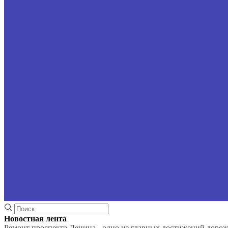
Новостная лента
Ремонт проспекта Ленина - одно из главных достижений доро