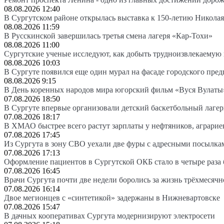
08.08.2026 12:40
В Сургутском районе открылась выставка к 150-летию Николая
08.08.2026 11:59
В Русскинской завершилась третья смена лагеря «Кар-Тохи»
08.08.2026 11:00
Сургутские ученые исследуют, как добыть трудноизвлекаемую
08.08.2026 10:03
В Сургуте появился еще один мурал на фасаде городского пре
08.08.2026 9:15
В День коренных народов мира югорский фильм «Вуся Вулаты»
07.08.2026 18:50
В Сургуте впервые организовали детский баскетбольный лагер
07.08.2026 18:17
В ХМАО быстрее всего растут зарплаты у нефтяников, аграрие
07.08.2026 17:45
Из Сургута в зону СВО уехали две фуры с адресными посылка
07.08.2026 17:13
Оформление пациентов в Сургутской ОКБ стало в четыре раза 
07.08.2026 16:45
Врачи Сургута почти две недели боролись за жизнь трёхмесяч
07.08.2026 16:14
Двое мегионцев с «синтетикой» задержаны в Нижневартовске
07.08.2026 15:47
В дачных кооперативах Сургута модернизируют электросети