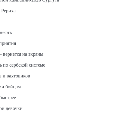
 Рериха
 нефть
дприятия
 вернется на экраны
ь по сербской системе
в и вахтовиков
ми бойцам
быстрее
ной девочки