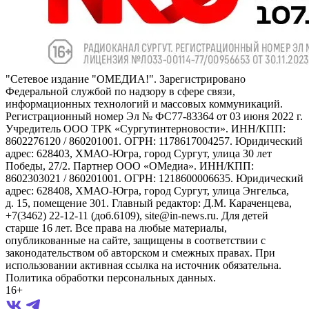
"Сетевое издание "ОМЕДИА!". Зарегистрировано
Федеральной службой по надзору в сфере связи,
информационных технологий и массовых коммуникаций.
Регистрационный номер Эл № ФС77-83364 от 03 июня 2022 г.
Учредитель ООО ТРК «Сургутинтерновости». ИНН/КПП:
8602276120 / 860201001. ОГРН: 1178617004257. Юридический
адрес: 628403, ХМАО-Югра, город Сургут, улица 30 лет
Победы, 27/2. Партнер ООО «ОМедиа». ИНН/КПП:
8602303021 / 860201001. ОГРН: 1218600006635. Юридический
адрес: 628408, ХМАО-Югра, город Сургут, улица Энгельса,
д. 15, помещение 301. Главный редактор: Д.М. Караченцева,
+7(3462) 22-12-11 (доб.6109), site@in-news.ru. Для детей
старше 16 лет. Все права на любые материалы,
опубликованные на сайте, защищены в соответствии с
законодательством об авторском и смежных правах. При
использовании активная ссылка на источник обязательна.
Политика обработки персональных данных.
16+