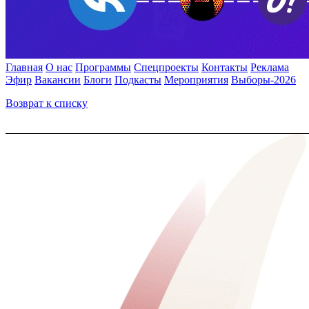
Главная
О нас
Программы
Спецпроекты
Контакты
Реклама
Эфир
Вакансии
Блоги
Подкасты
Мероприятия
Выборы-2026
Возврат к списку