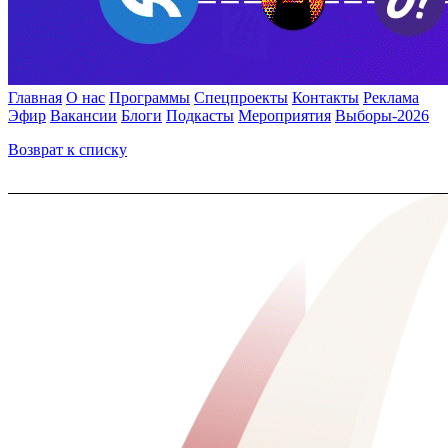
Главная
О нас
Программы
Спецпроекты
Контакты
Реклама
Эфир
Вакансии
Блоги
Подкасты
Мероприятия
Выборы-2026
Возврат к списку