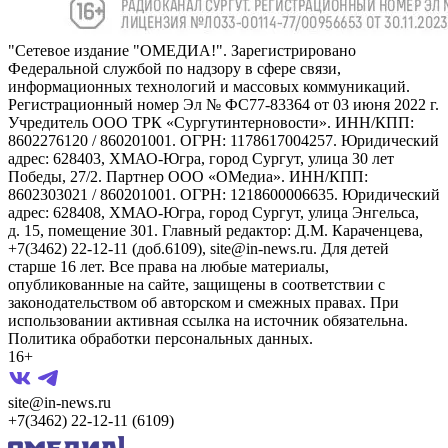
"Сетевое издание "ОМЕДИА!". Зарегистрировано
Федеральной службой по надзору в сфере связи,
информационных технологий и массовых коммуникаций.
Регистрационный номер Эл № ФС77-83364 от 03 июня 2022 г.
Учредитель ООО ТРК «Сургутинтерновости». ИНН/КПП:
8602276120 / 860201001. ОГРН: 1178617004257. Юридический
адрес: 628403, ХМАО-Югра, город Сургут, улица 30 лет
Победы, 27/2. Партнер ООО «ОМедиа». ИНН/КПП:
8602303021 / 860201001. ОГРН: 1218600006635. Юридический
адрес: 628408, ХМАО-Югра, город Сургут, улица Энгельса,
д. 15, помещение 301. Главный редактор: Д.М. Караченцева,
+7(3462) 22-12-11 (доб.6109), site@in-news.ru. Для детей
старше 16 лет. Все права на любые материалы,
опубликованные на сайте, защищены в соответствии с
законодательством об авторском и смежных правах. При
использовании активная ссылка на источник обязательна.
Политика обработки персональных данных.
16+
site@in-news.ru
+7(3462) 22-12-11 (6109)