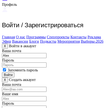
Профиль
Войти
/
Зарегистрироваться
Главная
О нас
Программы
Спецпроекты
Контакты
Реклама
Эфир
Вакансии
Блоги
Подкасты
Мероприятия
Выборы-2026
Войти в аккаунт
X
Ваша почта
Пароль
Запомнить пароль
Войти
Создать аккаунт
X
Ваша почта
Ваше имя
Пароль