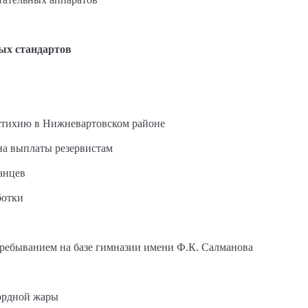
ых стандартов
стихию в Нижневартовском районе
на выплаты резервистам
анцев
ботки
пребыванием на базе гимназии имени Ф.К. Салманова
ордной жары