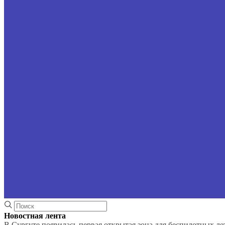
Новостная лента
В Сургуте появилась первая открытая зона для беспилотных л