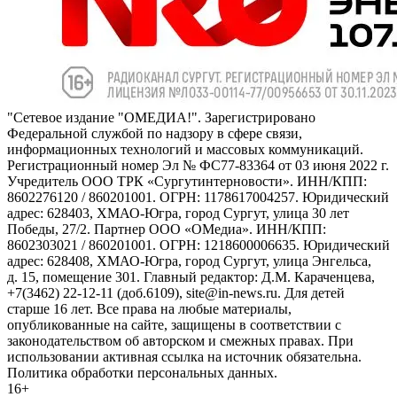
"Сетевое издание "ОМЕДИА!". Зарегистрировано
Федеральной службой по надзору в сфере связи,
информационных технологий и массовых коммуникаций.
Регистрационный номер Эл № ФС77-83364 от 03 июня 2022 г.
Учредитель ООО ТРК «Сургутинтерновости». ИНН/КПП:
8602276120 / 860201001. ОГРН: 1178617004257. Юридический
адрес: 628403, ХМАО-Югра, город Сургут, улица 30 лет
Победы, 27/2. Партнер ООО «ОМедиа». ИНН/КПП:
8602303021 / 860201001. ОГРН: 1218600006635. Юридический
адрес: 628408, ХМАО-Югра, город Сургут, улица Энгельса,
д. 15, помещение 301. Главный редактор: Д.М. Караченцева,
+7(3462) 22-12-11 (доб.6109), site@in-news.ru. Для детей
старше 16 лет. Все права на любые материалы,
опубликованные на сайте, защищены в соответствии с
законодательством об авторском и смежных правах. При
использовании активная ссылка на источник обязательна.
Политика обработки персональных данных.
16+