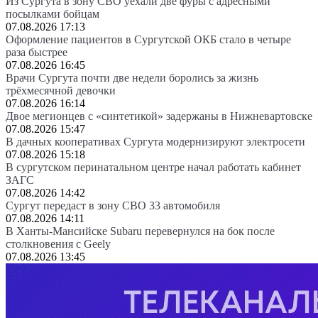
Из Сургута в зону СВО уехали две фуры с адресными
посылками бойцам
07.08.2026 17:13
Оформление пациентов в Сургутской ОКБ стало в четыре
раза быстрее
07.08.2026 16:45
Врачи Сургута почти две недели боролись за жизнь
трёхмесячной девочки
07.08.2026 16:14
Двое мегионцев с «синтетикой» задержаны в Нижневартовске
07.08.2026 15:47
В дачных кооперативах Сургута модернизируют электросети
07.08.2026 15:18
В сургутском перинатальном центре начал работать кабинет
ЗАГС
07.08.2026 14:42
Сургут передаст в зону СВО 33 автомобиля
07.08.2026 14:11
В Ханты-Мансийске Subaru перевернулся на бок после
столкновения с Geely
07.08.2026 13:45