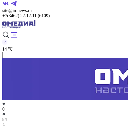
site@in-news.ru
+7(3462) 22-12-11 (6109)
14 ℃
0
84