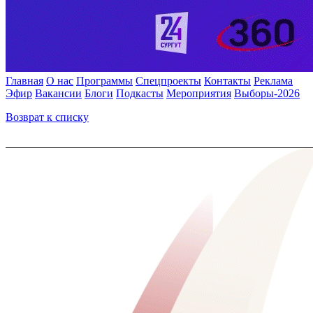
Главная
О нас
Программы
Спецпроекты
Контакты
Реклама
Эфир
Вакансии
Блоги
Подкасты
Мероприятия
Выборы-2026
Возврат к списку