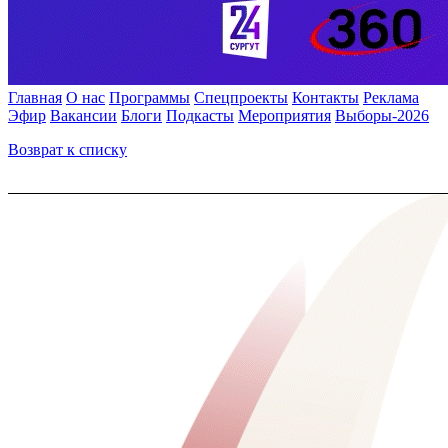
Главная
О нас
Программы
Спецпроекты
Контакты
Реклама
Эфир
Вакансии
Блоги
Подкасты
Мероприятия
Выборы-2026
Возврат к списку