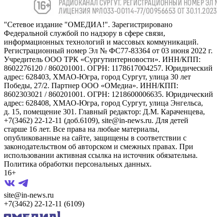
"Сетевое издание "ОМЕДИА!". Зарегистрировано
Федеральной службой по надзору в сфере связи,
информационных технологий и массовых коммуникаций.
Регистрационный номер Эл № ФС77-83364 от 03 июня 2022 г.
Учредитель ООО ТРК «Сургутинтерновости». ИНН/КПП:
8602276120 / 860201001. ОГРН: 1178617004257. Юридический
адрес: 628403, ХМАО-Югра, город Сургут, улица 30 лет
Победы, 27/2. Партнер ООО «ОМедиа». ИНН/КПП:
8602303021 / 860201001. ОГРН: 1218600006635. Юридический
адрес: 628408, ХМАО-Югра, город Сургут, улица Энгельса,
д. 15, помещение 301. Главный редактор: Д.М. Караченцева,
+7(3462) 22-12-11 (доб.6109), site@in-news.ru. Для детей
старше 16 лет. Все права на любые материалы,
опубликованные на сайте, защищены в соответствии с
законодательством об авторском и смежных правах. При
использовании активная ссылка на источник обязательна.
Политика обработки персональных данных.
16+
site@in-news.ru
+7(3462) 22-12-11 (6109)