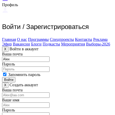
Профиль
Войти
/
Зарегистрироваться
Главная
О нас
Программы
Спецпроекты
Контакты
Реклама
Эфир
Вакансии
Блоги
Подкасты
Мероприятия
Выборы-2026
Войти в аккаунт
X
Ваша почта
Пароль
Запомнить пароль
Войти
Создать аккаунт
X
Ваша почта
Ваше имя
Пароль