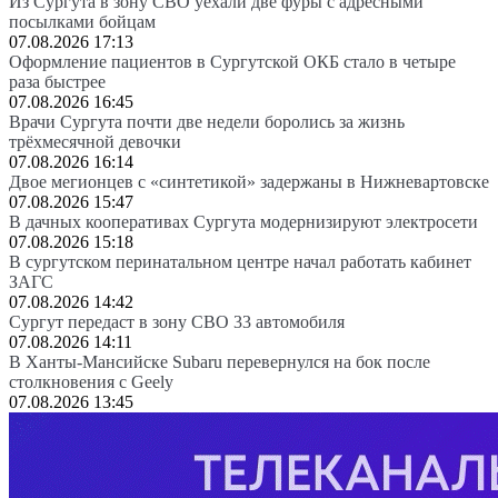
Из Сургута в зону СВО уехали две фуры с адресными
посылками бойцам
07.08.2026 17:13
Оформление пациентов в Сургутской ОКБ стало в четыре
раза быстрее
07.08.2026 16:45
Врачи Сургута почти две недели боролись за жизнь
трёхмесячной девочки
07.08.2026 16:14
Двое мегионцев с «синтетикой» задержаны в Нижневартовске
07.08.2026 15:47
В дачных кооперативах Сургута модернизируют электросети
07.08.2026 15:18
В сургутском перинатальном центре начал работать кабинет
ЗАГС
07.08.2026 14:42
Сургут передаст в зону СВО 33 автомобиля
07.08.2026 14:11
В Ханты-Мансийске Subaru перевернулся на бок после
столкновения с Geely
07.08.2026 13:45