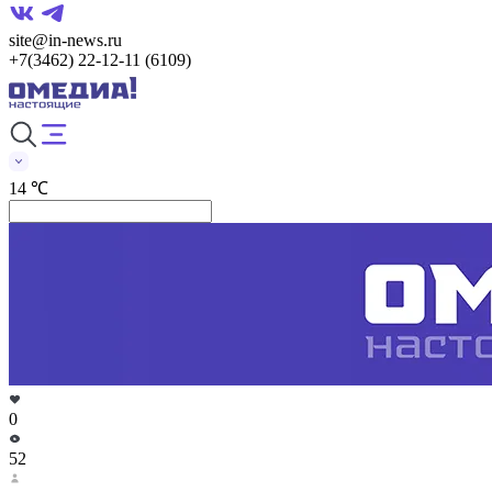
site@in-news.ru
+7(3462) 22-12-11 (6109)
14 ℃
0
52