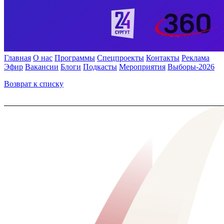
Главная
О нас
Программы
Спецпроекты
Контакты
Реклама
Эфир
Вакансии
Блоги
Подкасты
Мероприятия
Выборы-2026
Возврат к списку