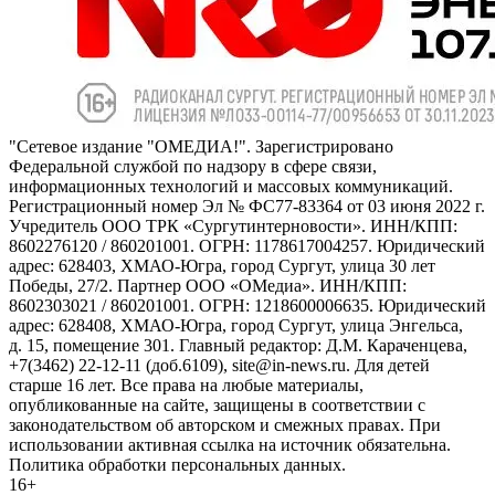
"Сетевое издание "ОМЕДИА!". Зарегистрировано
Федеральной службой по надзору в сфере связи,
информационных технологий и массовых коммуникаций.
Регистрационный номер Эл № ФС77-83364 от 03 июня 2022 г.
Учредитель ООО ТРК «Сургутинтерновости». ИНН/КПП:
8602276120 / 860201001. ОГРН: 1178617004257. Юридический
адрес: 628403, ХМАО-Югра, город Сургут, улица 30 лет
Победы, 27/2. Партнер ООО «ОМедиа». ИНН/КПП:
8602303021 / 860201001. ОГРН: 1218600006635. Юридический
адрес: 628408, ХМАО-Югра, город Сургут, улица Энгельса,
д. 15, помещение 301. Главный редактор: Д.М. Караченцева,
+7(3462) 22-12-11 (доб.6109), site@in-news.ru. Для детей
старше 16 лет. Все права на любые материалы,
опубликованные на сайте, защищены в соответствии с
законодательством об авторском и смежных правах. При
использовании активная ссылка на источник обязательна.
Политика обработки персональных данных.
16+