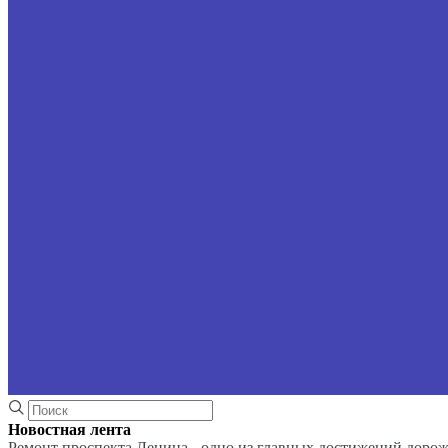
Новостная лента
Ремонт проспекта Ленина - одно из главных достижений доро