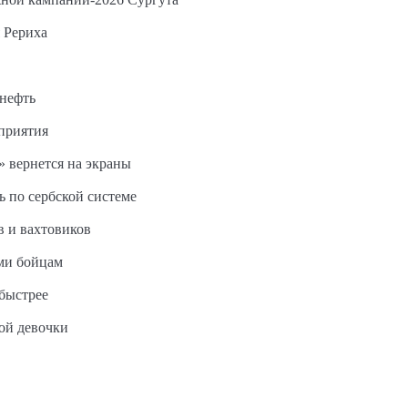
 Рериха
 нефть
дприятия
 вернется на экраны
ь по сербской системе
в и вахтовиков
ми бойцам
быстрее
ной девочки