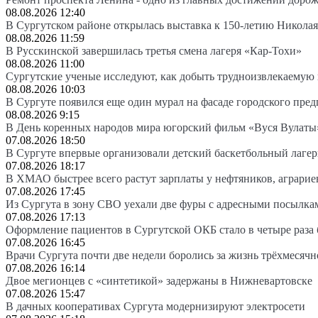
08.08.2026 12:40
В Сургутском районе открылась выставка к 150-летию Николая
08.08.2026 11:59
В Русскинской завершилась третья смена лагеря «Кар-Тохи»
08.08.2026 11:00
Сургутские ученые исследуют, как добыть трудноизвлекаемую
08.08.2026 10:03
В Сургуте появился еще один мурал на фасаде городского пре
08.08.2026 9:15
В День коренных народов мира югорский фильм «Вуся Вулаты»
07.08.2026 18:50
В Сургуте впервые организовали детский баскетбольный лагер
07.08.2026 18:17
В ХМАО быстрее всего растут зарплаты у нефтяников, аграрие
07.08.2026 17:45
Из Сургута в зону СВО уехали две фуры с адресными посылка
07.08.2026 17:13
Оформление пациентов в Сургутской ОКБ стало в четыре раза 
07.08.2026 16:45
Врачи Сургута почти две недели боролись за жизнь трёхмесяч
07.08.2026 16:14
Двое мегионцев с «синтетикой» задержаны в Нижневартовске
07.08.2026 15:47
В дачных кооперативах Сургута модернизируют электросети