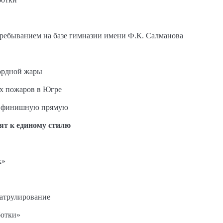
пребыванием на базе гимназии имени Ф.К. Салманова
ордной жары
ых пожаров в Югре
на финишную прямую
ят к единому стилю
к»
патрулирование
ботки»