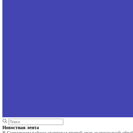
Новостная лента
В Сургутском районе стартовал третий этап акарицидной обра