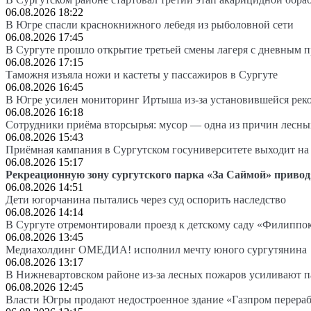
06.08.2026 18:22
В Югре спасли краснокнижного лебедя из рыболовной сети
06.08.2026 17:45
В Сургуте прошло открытие третьей смены лагеря с дневным 
06.08.2026 17:15
Таможня изъяла ножи и кастеты у пассажиров в Сургуте
06.08.2026 16:45
В Югре усилен мониторинг Иртыша из-за установившейся рек
06.08.2026 16:18
Сотрудники приёма вторсырья: мусор — одна из причин лесн
06.08.2026 15:43
Приёмная кампания в Сургутском госуниверситете выходит 
06.08.2026 15:17
Рекреационную зону сургутского парка «За Саймой» привод
06.08.2026 14:51
Дети югорчанина пытались через суд оспорить наследство
06.08.2026 14:14
В Сургуте отремонтировали проезд к детскому саду «Филиппо
06.08.2026 13:45
Медиахолдинг ОМЕДИА! исполнил мечту юного сургутянина
06.08.2026 13:17
В Нижневартовском районе из-за лесных пожаров усиливают 
06.08.2026 12:45
Власти Югры продают недостроенное здание «Газпром перера