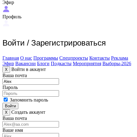
Эфир
Профиль
Войти
/
Зарегистрироваться
Главная
О нас
Программы
Спецпроекты
Контакты
Реклама
Эфир
Вакансии
Блоги
Подкасты
Мероприятия
Выборы-2026
Войти в аккаунт
X
Ваша почта
Пароль
Запомнить пароль
Войти
Создать аккаунт
X
Ваша почта
Ваше имя