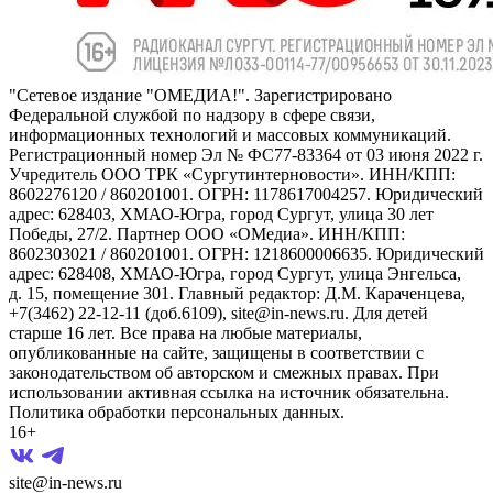
"Сетевое издание "ОМЕДИА!". Зарегистрировано
Федеральной службой по надзору в сфере связи,
информационных технологий и массовых коммуникаций.
Регистрационный номер Эл № ФС77-83364 от 03 июня 2022 г.
Учредитель ООО ТРК «Сургутинтерновости». ИНН/КПП:
8602276120 / 860201001. ОГРН: 1178617004257. Юридический
адрес: 628403, ХМАО-Югра, город Сургут, улица 30 лет
Победы, 27/2. Партнер ООО «ОМедиа». ИНН/КПП:
8602303021 / 860201001. ОГРН: 1218600006635. Юридический
адрес: 628408, ХМАО-Югра, город Сургут, улица Энгельса,
д. 15, помещение 301. Главный редактор: Д.М. Караченцева,
+7(3462) 22-12-11 (доб.6109), site@in-news.ru. Для детей
старше 16 лет. Все права на любые материалы,
опубликованные на сайте, защищены в соответствии с
законодательством об авторском и смежных правах. При
использовании активная ссылка на источник обязательна.
Политика обработки персональных данных.
16+
site@in-news.ru