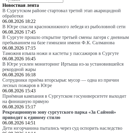
Новостная лента
В Сургутском районе стартовал третий этап акарицидной
обработки
06.08.2026 18:22
В Югре спасли краснокнижного лебедя из рыболовной сети
06.08.2026 17:45
В Сургуте прошло открытие третьей смены лагеря с дневным
пребыванием на базе гимназии имени Ф.К. Салманова
06.08.2026 17:15
Таможня изъяла ножи и кастеты у пассажиров в Сургуте
06.08.2026 16:45
В Югре усилен мониторинг Иртыша из-за установившейся
рекордной жары
06.08.2026 16:18
Сотрудники приёма вторсырья: мусор — одна из причин
лесных пожаров в Югре
06.08.2026 15:43
Приёмная кампания в Сургутском госуниверситете выходит
на финишную прямую
06.08.2026 15:17
Рекреационную зону сургутского парка «За Саймой»
приводят к единому стилю
06.08.2026 14:51
Дети югорчанина пытались через суд оспорить наследство