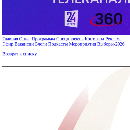
Главная
О нас
Программы
Спецпроекты
Контакты
Реклама
Эфир
Вакансии
Блоги
Подкасты
Мероприятия
Выборы-2026
Возврат к списку