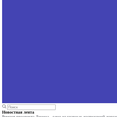
Новостная лента
Ремонт проспекта Ленина - одно из главных достижений доро