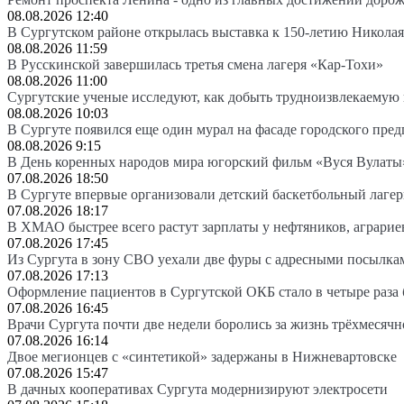
08.08.2026 12:40
В Сургутском районе открылась выставка к 150-летию Николая
08.08.2026 11:59
В Русскинской завершилась третья смена лагеря «Кар-Тохи»
08.08.2026 11:00
Сургутские ученые исследуют, как добыть трудноизвлекаемую
08.08.2026 10:03
В Сургуте появился еще один мурал на фасаде городского пре
08.08.2026 9:15
В День коренных народов мира югорский фильм «Вуся Вулаты»
07.08.2026 18:50
В Сургуте впервые организовали детский баскетбольный лагер
07.08.2026 18:17
В ХМАО быстрее всего растут зарплаты у нефтяников, аграрие
07.08.2026 17:45
Из Сургута в зону СВО уехали две фуры с адресными посылка
07.08.2026 17:13
Оформление пациентов в Сургутской ОКБ стало в четыре раза 
07.08.2026 16:45
Врачи Сургута почти две недели боролись за жизнь трёхмесяч
07.08.2026 16:14
Двое мегионцев с «синтетикой» задержаны в Нижневартовске
07.08.2026 15:47
В дачных кооперативах Сургута модернизируют электросети