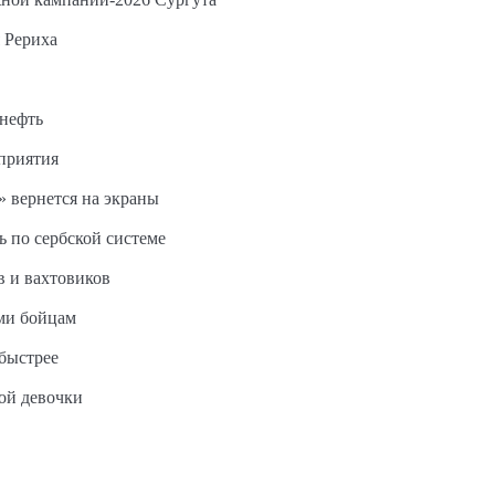
 Рериха
 нефть
дприятия
 вернется на экраны
ь по сербской системе
в и вахтовиков
ми бойцам
быстрее
ной девочки