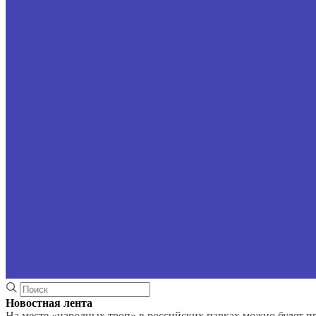
Новостная лента
На месте «народных троп» в российских парках можно будет 