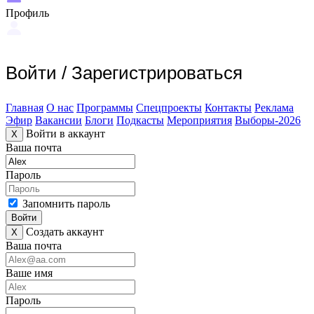
Профиль
Войти
/
Зарегистрироваться
Главная
О нас
Программы
Спецпроекты
Контакты
Реклама
Эфир
Вакансии
Блоги
Подкасты
Мероприятия
Выборы-2026
Войти в аккаунт
X
Ваша почта
Пароль
Запомнить пароль
Войти
Создать аккаунт
X
Ваша почта
Ваше имя
Пароль