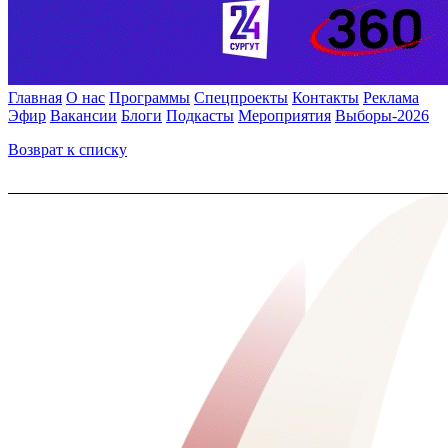
Главная
О нас
Программы
Спецпроекты
Контакты
Реклама
Эфир
Вакансии
Блоги
Подкасты
Мероприятия
Выборы-2026
Возврат к списку