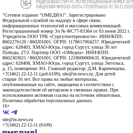
"Сетевое издание "ОМЕДИА!". Зарегистрировано
Федеральной службой по надзору в сфере связи,
информационных технологий и массовых коммуникаций.
Регистрационный номер Эл № ФС77-83364 от 03 июня 2022 г.
Учредитель ООО ТРК «Сургутинтерновости». ИНН/КПП:
8602276120 / 860201001. ОГРН: 1178617004257. Юридический
адрес: 628403, ХМАО-Югра, город Сургут, улица 30 лет
Победы, 27/2. Партнер ООО «ОМедиа». ИНН/КПП:
8602303021 / 860201001. ОГРН: 1218600006635. Юридический
адрес: 628408, ХМАО-Югра, город Сургут, улица Энгельса,
д. 15, помещение 301. Главный редактор: Д.М. Караченцева,
+7(3462) 22-12-11 (доб.6109), site@in-news.ru. Для детей
старше 16 лет. Все права на любые материалы,
опубликованные на сайте, защищены в соответствии с
законодательством об авторском и смежных правах. При
использовании активная ссылка на источник обязательна.
Политика обработки персональных данных.
16+
site@in-news.ru
+7(3462) 22-12-11 (6109)