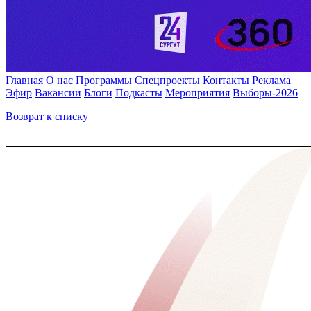
Главная
О нас
Программы
Спецпроекты
Контакты
Реклама
Эфир
Вакансии
Блоги
Подкасты
Мероприятия
Выборы-2026
Возврат к списку