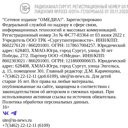
"Сетевое издание "ОМЕДИА!". Зарегистрировано
Федеральной службой по надзору в сфере связи,
информационных технологий и массовых коммуникаций.
Регистрационный номер Эл № ФС77-83364 от 03 июня 2022 г.
Учредитель ООО ТРК «Сургутинтерновости». ИНН/КПП:
8602276120 / 860201001. ОГРН: 1178617004257. Юридический
адрес: 628403, ХМАО-Югра, город Сургут, улица 30 лет
Победы, 27/2. Партнер ООО «ОМедиа». ИНН/КПП:
8602303021 / 860201001. ОГРН: 1218600006635. Юридический
адрес: 628408, ХМАО-Югра, город Сургут, улица Энгельса,
д. 15, помещение 301. Главный редактор: Д.М. Караченцева,
+7(3462) 22-12-11 (доб.6109), site@in-news.ru. Для детей
старше 16 лет. Все права на любые материалы,
опубликованные на сайте, защищены в соответствии с
законодательством об авторском и смежных правах. При
использовании активная ссылка на источник обязательна.
Политика обработки персональных данных.
16+
site@in-news.ru
+7(3462) 22-12-11 (6109)