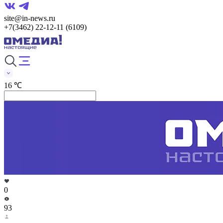
site@in-news.ru
+7(3462) 22-12-11 (6109)
16 ℃
0
93