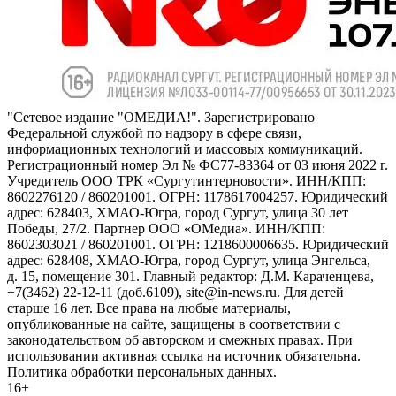
"Сетевое издание "ОМЕДИА!". Зарегистрировано
Федеральной службой по надзору в сфере связи,
информационных технологий и массовых коммуникаций.
Регистрационный номер Эл № ФС77-83364 от 03 июня 2022 г.
Учредитель ООО ТРК «Сургутинтерновости». ИНН/КПП:
8602276120 / 860201001. ОГРН: 1178617004257. Юридический
адрес: 628403, ХМАО-Югра, город Сургут, улица 30 лет
Победы, 27/2. Партнер ООО «ОМедиа». ИНН/КПП:
8602303021 / 860201001. ОГРН: 1218600006635. Юридический
адрес: 628408, ХМАО-Югра, город Сургут, улица Энгельса,
д. 15, помещение 301. Главный редактор: Д.М. Караченцева,
+7(3462) 22-12-11 (доб.6109), site@in-news.ru. Для детей
старше 16 лет. Все права на любые материалы,
опубликованные на сайте, защищены в соответствии с
законодательством об авторском и смежных правах. При
использовании активная ссылка на источник обязательна.
Политика обработки персональных данных.
16+