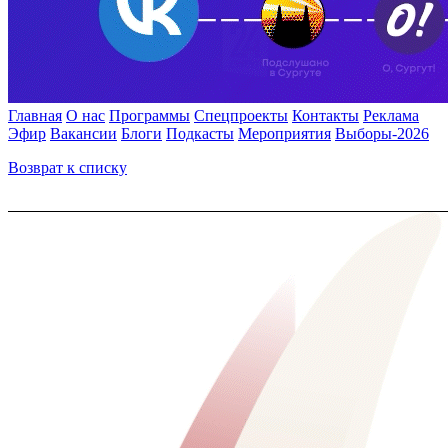
Главная
О нас
Программы
Спецпроекты
Контакты
Реклама
Эфир
Вакансии
Блоги
Подкасты
Мероприятия
Выборы-2026
Возврат к списку