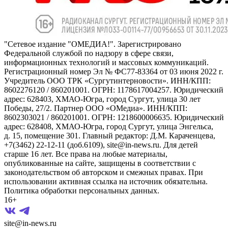
"Сетевое издание "ОМЕДИА!". Зарегистрировано
Федеральной службой по надзору в сфере связи,
информационных технологий и массовых коммуникаций.
Регистрационный номер Эл № ФС77-83364 от 03 июня 2022 г.
Учредитель ООО ТРК «Сургутинтерновости». ИНН/КПП:
8602276120 / 860201001. ОГРН: 1178617004257. Юридический
адрес: 628403, ХМАО-Югра, город Сургут, улица 30 лет
Победы, 27/2. Партнер ООО «ОМедиа». ИНН/КПП:
8602303021 / 860201001. ОГРН: 1218600006635. Юридический
адрес: 628408, ХМАО-Югра, город Сургут, улица Энгельса,
д. 15, помещение 301. Главный редактор: Д.М. Караченцева,
+7(3462) 22-12-11 (доб.6109), site@in-news.ru. Для детей
старше 16 лет. Все права на любые материалы,
опубликованные на сайте, защищены в соответствии с
законодательством об авторском и смежных правах. При
использовании активная ссылка на источник обязательна.
Политика обработки персональных данных.
16+
site@in-news.ru