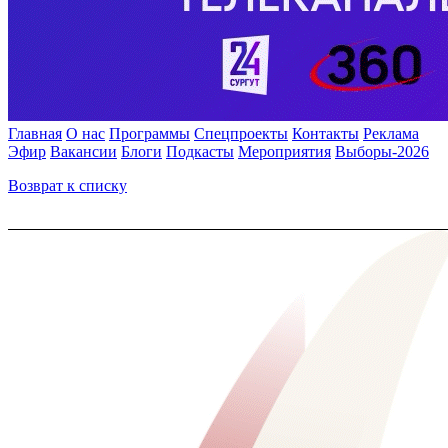
Главная
О нас
Программы
Спецпроекты
Контакты
Реклама
Эфир
Вакансии
Блоги
Подкасты
Мероприятия
Выборы-2026
Возврат к списку