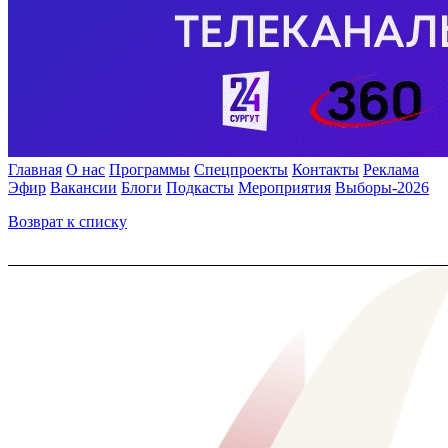
Главная
О нас
Программы
Спецпроекты
Контакты
Реклама
Эфир
Вакансии
Блоги
Подкасты
Мероприятия
Выборы-2026
Возврат к списку