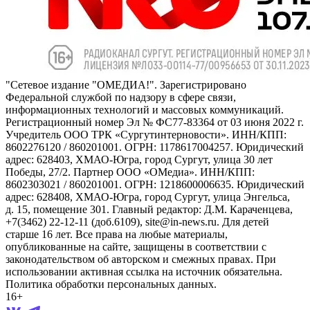
"Сетевое издание "ОМЕДИА!". Зарегистрировано
Федеральной службой по надзору в сфере связи,
информационных технологий и массовых коммуникаций.
Регистрационный номер Эл № ФС77-83364 от 03 июня 2022 г.
Учредитель ООО ТРК «Сургутинтерновости». ИНН/КПП:
8602276120 / 860201001. ОГРН: 1178617004257. Юридический
адрес: 628403, ХМАО-Югра, город Сургут, улица 30 лет
Победы, 27/2. Партнер ООО «ОМедиа». ИНН/КПП:
8602303021 / 860201001. ОГРН: 1218600006635. Юридический
адрес: 628408, ХМАО-Югра, город Сургут, улица Энгельса,
д. 15, помещение 301. Главный редактор: Д.М. Караченцева,
+7(3462) 22-12-11 (доб.6109), site@in-news.ru. Для детей
старше 16 лет. Все права на любые материалы,
опубликованные на сайте, защищены в соответствии с
законодательством об авторском и смежных правах. При
использовании активная ссылка на источник обязательна.
Политика обработки персональных данных.
16+