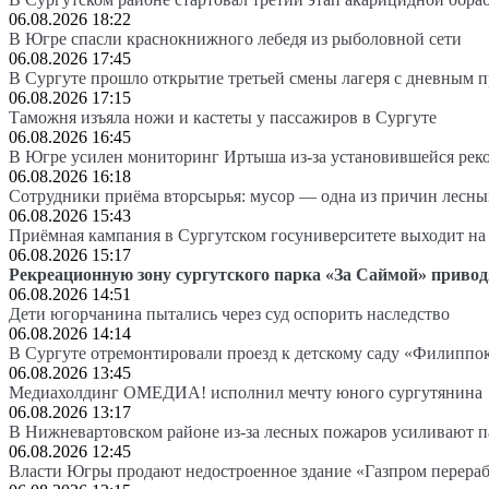
06.08.2026 18:22
В Югре спасли краснокнижного лебедя из рыболовной сети
06.08.2026 17:45
В Сургуте прошло открытие третьей смены лагеря с дневным 
06.08.2026 17:15
Таможня изъяла ножи и кастеты у пассажиров в Сургуте
06.08.2026 16:45
В Югре усилен мониторинг Иртыша из-за установившейся рек
06.08.2026 16:18
Сотрудники приёма вторсырья: мусор — одна из причин лесн
06.08.2026 15:43
Приёмная кампания в Сургутском госуниверситете выходит 
06.08.2026 15:17
Рекреационную зону сургутского парка «За Саймой» привод
06.08.2026 14:51
Дети югорчанина пытались через суд оспорить наследство
06.08.2026 14:14
В Сургуте отремонтировали проезд к детскому саду «Филиппо
06.08.2026 13:45
Медиахолдинг ОМЕДИА! исполнил мечту юного сургутянина
06.08.2026 13:17
В Нижневартовском районе из-за лесных пожаров усиливают 
06.08.2026 12:45
Власти Югры продают недостроенное здание «Газпром перера