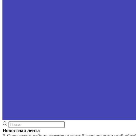
Новостная лента
В Сургутском районе стартовал третий этап акарицидной обра