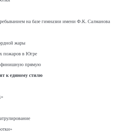
пребыванием на базе гимназии имени Ф.К. Салманова
ордной жары
ых пожаров в Югре
на финишную прямую
ят к единому стилю
к»
патрулирование
ботки»