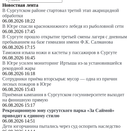
Новостная лента
В Сургутском районе стартовал третий этап акарицидной
обработки
06.08.2026 18:22
В Югре спасли краснокнижного лебедя из рыболовной сети
06.08.2026 17:45
В Сургуте прошло открытие третьей смены лагеря с дневным
пребыванием на базе гимназии имени Ф.К. Салманова
06.08.2026 17:15
Таможня изъяла ножи и кастеты у пассажиров в Сургуте
06.08.2026 16:45
В Югре усилен мониторинг Иртыша из-за установившейся
рекордной жары
06.08.2026 16:18
Сотрудники приёма вторсырья: мусор — одна из причин
лесных пожаров в Югре
06.08.2026 15:43
Приёмная кампания в Сургутском госуниверситете выходит
на финишную прямую
06.08.2026 15:17
Рекреационную зону сургутского парка «За Саймой»
приводят к единому стилю
06.08.2026 14:51
Дети югорчанина пытались через суд оспорить наследство