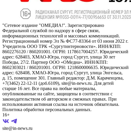
"Сетевое издание "ОМЕДИА!". Зарегистрировано
Федеральной службой по надзору в сфере связи,
информационных технологий и массовых коммуникаций.
Регистрационный номер Эл № ФС77-83364 от 03 июня 2022 г.
Учредитель ООО ТРК «Сургутинтерновости». ИНН/КПП:
8602276120 / 860201001. ОГРН: 1178617004257. Юридический
адрес: 628403, ХМАО-Югра, город Сургут, улица 30 лет
Победы, 27/2. Партнер ООО «ОМедиа». ИНН/КПП:
8602303021 / 860201001. ОГРН: 1218600006635. Юридический
адрес: 628408, ХМАО-Югра, город Сургут, улица Энгельса,
д. 15, помещение 301. Главный редактор: Д.М. Караченцева,
+7(3462) 22-12-11 (доб.6109), site@in-news.ru. Для детей
старше 16 лет. Все права на любые материалы,
опубликованные на сайте, защищены в соответствии с
законодательством об авторском и смежных правах. При
использовании активная ссылка на источник обязательна.
Политика обработки персональных данных.
16+
site@in-news.ru