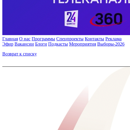
Главная
О нас
Программы
Спецпроекты
Контакты
Реклама
Эфир
Вакансии
Блоги
Подкасты
Мероприятия
Выборы-2026
Возврат к списку