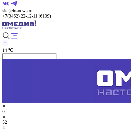
site@in-news.ru
+7(3462) 22-12-11 (6109)
14 ℃
0
52