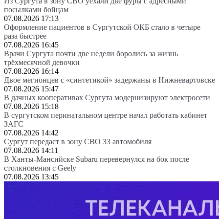
Из Сургута в зону СВО уехали две фуры с адресными
посылками бойцам
07.08.2026 17:13
Оформление пациентов в Сургутской ОКБ стало в четыре
раза быстрее
07.08.2026 16:45
Врачи Сургута почти две недели боролись за жизнь
трёхмесячной девочки
07.08.2026 16:14
Двое мегионцев с «синтетикой» задержаны в Нижневартовске
07.08.2026 15:47
В дачных кооперативах Сургута модернизируют электросети
07.08.2026 15:18
В сургутском перинатальном центре начал работать кабинет
ЗАГС
07.08.2026 14:42
Сургут передаст в зону СВО 33 автомобиля
07.08.2026 14:11
В Ханты-Мансийске Subaru перевернулся на бок после
столкновения с Geely
07.08.2026 13:45