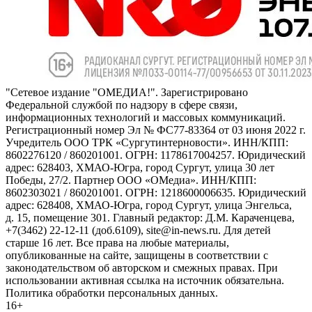
"Сетевое издание "ОМЕДИА!". Зарегистрировано
Федеральной службой по надзору в сфере связи,
информационных технологий и массовых коммуникаций.
Регистрационный номер Эл № ФС77-83364 от 03 июня 2022 г.
Учредитель ООО ТРК «Сургутинтерновости». ИНН/КПП:
8602276120 / 860201001. ОГРН: 1178617004257. Юридический
адрес: 628403, ХМАО-Югра, город Сургут, улица 30 лет
Победы, 27/2. Партнер ООО «ОМедиа». ИНН/КПП:
8602303021 / 860201001. ОГРН: 1218600006635. Юридический
адрес: 628408, ХМАО-Югра, город Сургут, улица Энгельса,
д. 15, помещение 301. Главный редактор: Д.М. Караченцева,
+7(3462) 22-12-11 (доб.6109), site@in-news.ru. Для детей
старше 16 лет. Все права на любые материалы,
опубликованные на сайте, защищены в соответствии с
законодательством об авторском и смежных правах. При
использовании активная ссылка на источник обязательна.
Политика обработки персональных данных.
16+