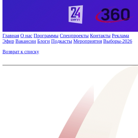
Главная
О нас
Программы
Спецпроекты
Контакты
Реклама
Эфир
Вакансии
Блоги
Подкасты
Мероприятия
Выборы-2026
Возврат к списку