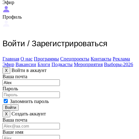
Эфир
Профиль
Войти
/
Зарегистрироваться
Главная
О нас
Программы
Спецпроекты
Контакты
Реклама
Эфир
Вакансии
Блоги
Подкасты
Мероприятия
Выборы-2026
Войти в аккаунт
X
Ваша почта
Пароль
Запомнить пароль
Войти
Создать аккаунт
X
Ваша почта
Ваше имя