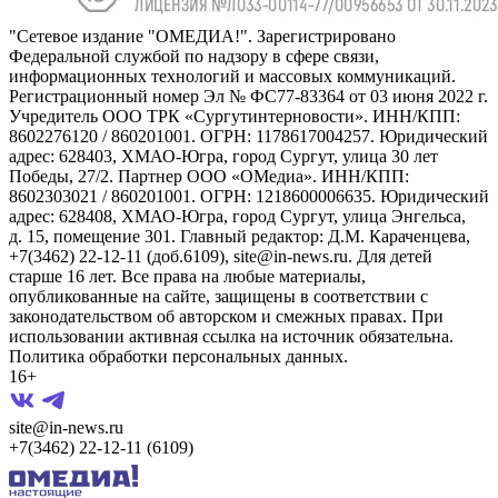
"Сетевое издание "ОМЕДИА!". Зарегистрировано
Федеральной службой по надзору в сфере связи,
информационных технологий и массовых коммуникаций.
Регистрационный номер Эл № ФС77-83364 от 03 июня 2022 г.
Учредитель ООО ТРК «Сургутинтерновости». ИНН/КПП:
8602276120 / 860201001. ОГРН: 1178617004257. Юридический
адрес: 628403, ХМАО-Югра, город Сургут, улица 30 лет
Победы, 27/2. Партнер ООО «ОМедиа». ИНН/КПП:
8602303021 / 860201001. ОГРН: 1218600006635. Юридический
адрес: 628408, ХМАО-Югра, город Сургут, улица Энгельса,
д. 15, помещение 301. Главный редактор: Д.М. Караченцева,
+7(3462) 22-12-11 (доб.6109), site@in-news.ru. Для детей
старше 16 лет. Все права на любые материалы,
опубликованные на сайте, защищены в соответствии с
законодательством об авторском и смежных правах. При
использовании активная ссылка на источник обязательна.
Политика обработки персональных данных.
16+
site@in-news.ru
+7(3462) 22-12-11 (6109)