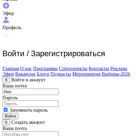
Эфир
Профиль
Войти
/
Зарегистрироваться
Главная
О нас
Программы
Спецпроекты
Контакты
Реклама
Эфир
Вакансии
Блоги
Подкасты
Мероприятия
Выборы-2026
Войти в аккаунт
X
Ваша почта
Пароль
Запомнить пароль
Войти
Создать аккаунт
X
Ваша почта