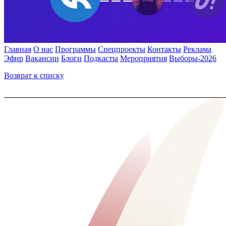
Главная
О нас
Программы
Спецпроекты
Контакты
Реклама
Эфир
Вакансии
Блоги
Подкасты
Мероприятия
Выборы-2026
Возврат к списку