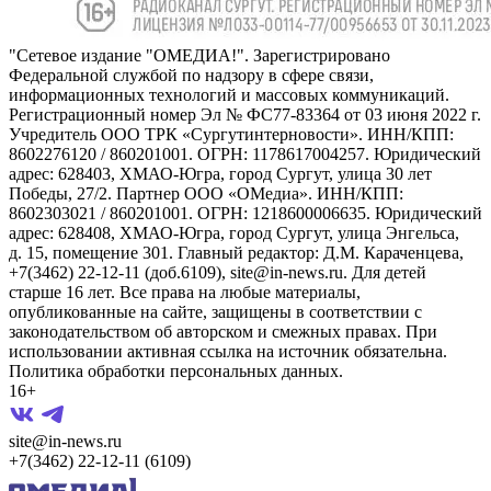
"Сетевое издание "ОМЕДИА!". Зарегистрировано
Федеральной службой по надзору в сфере связи,
информационных технологий и массовых коммуникаций.
Регистрационный номер Эл № ФС77-83364 от 03 июня 2022 г.
Учредитель ООО ТРК «Сургутинтерновости». ИНН/КПП:
8602276120 / 860201001. ОГРН: 1178617004257. Юридический
адрес: 628403, ХМАО-Югра, город Сургут, улица 30 лет
Победы, 27/2. Партнер ООО «ОМедиа». ИНН/КПП:
8602303021 / 860201001. ОГРН: 1218600006635. Юридический
адрес: 628408, ХМАО-Югра, город Сургут, улица Энгельса,
д. 15, помещение 301. Главный редактор: Д.М. Караченцева,
+7(3462) 22-12-11 (доб.6109), site@in-news.ru. Для детей
старше 16 лет. Все права на любые материалы,
опубликованные на сайте, защищены в соответствии с
законодательством об авторском и смежных правах. При
использовании активная ссылка на источник обязательна.
Политика обработки персональных данных.
16+
site@in-news.ru
+7(3462) 22-12-11 (6109)