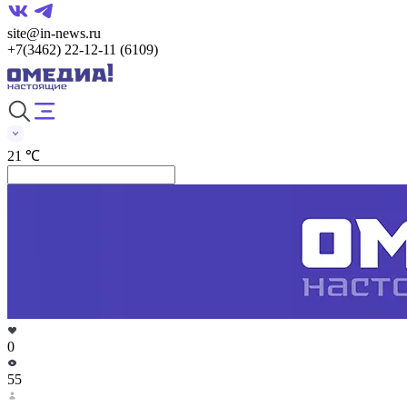
site@in-news.ru
+7(3462) 22-12-11 (6109)
21 ℃
0
55