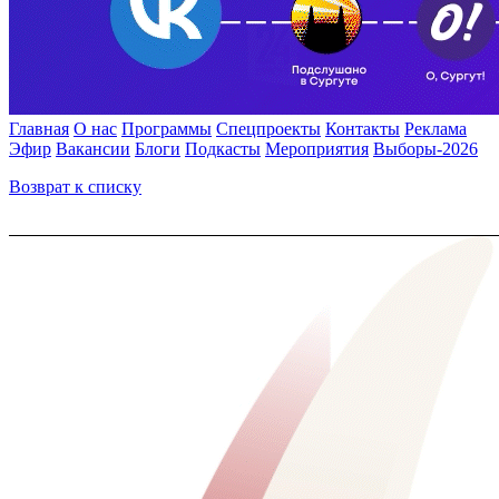
Главная
О нас
Программы
Спецпроекты
Контакты
Реклама
Эфир
Вакансии
Блоги
Подкасты
Мероприятия
Выборы-2026
Возврат к списку