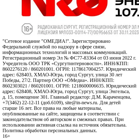
"Сетевое издание "ОМЕДИА!". Зарегистрировано
Федеральной службой по надзору в сфере связи,
информационных технологий и массовых коммуникаций.
Регистрационный номер Эл № ФС77-83364 от 03 июня 2022 г.
Учредитель ООО ТРК «Сургутинтерновости». ИНН/КПП:
8602276120 / 860201001. ОГРН: 1178617004257. Юридический
адрес: 628403, ХМАО-Югра, город Сургут, улица 30 лет
Победы, 27/2. Партнер ООО «ОМедиа». ИНН/КПП:
8602303021 / 860201001. ОГРН: 1218600006635. Юридический
адрес: 628408, ХМАО-Югра, город Сургут, улица Энгельса,
д. 15, помещение 301. Главный редактор: Д.М. Караченцева,
+7(3462) 22-12-11 (доб.6109), site@in-news.ru. Для детей
старше 16 лет. Все права на любые материалы,
опубликованные на сайте, защищены в соответствии с
законодательством об авторском и смежных правах. При
использовании активная ссылка на источник обязательна.
Политика обработки персональных данных.
16+