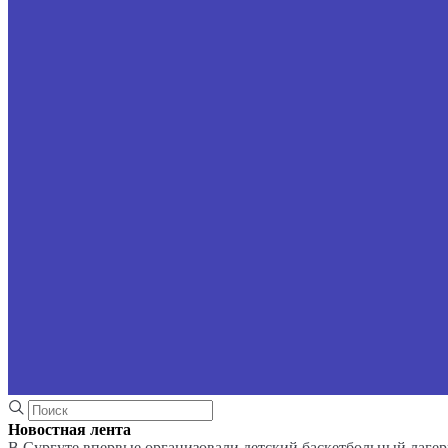
Новостная лента
В Сургуте впервые организовали детский баскетбольный лагер