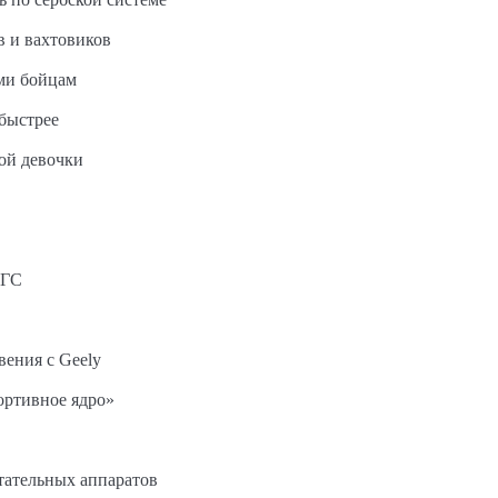
в и вахтовиков
ми бойцам
быстрее
ной девочки
АГС
вения с Geely
ортивное ядро»
етательных аппаратов