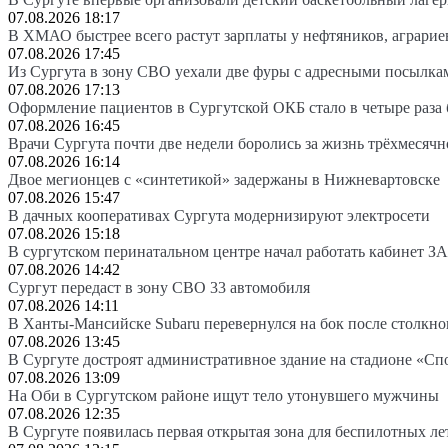
07.08.2026 18:17
В ХМАО быстрее всего растут зарплаты у нефтяников, аграрие
07.08.2026 17:45
Из Сургута в зону СВО уехали две фуры с адресными посылка
07.08.2026 17:13
Оформление пациентов в Сургутской ОКБ стало в четыре раза 
07.08.2026 16:45
Врачи Сургута почти две недели боролись за жизнь трёхмесяч
07.08.2026 16:14
Двое мегионцев с «синтетикой» задержаны в Нижневартовске
07.08.2026 15:47
В дачных кооперативах Сургута модернизируют электросети
07.08.2026 15:18
В сургутском перинатальном центре начал работать кабинет З
07.08.2026 14:42
Сургут передаст в зону СВО 33 автомобиля
07.08.2026 14:11
В Ханты-Мансийске Subaru перевернулся на бок после столкно
07.08.2026 13:45
В Сургуте достроят административное здание на стадионе «Сп
07.08.2026 13:09
На Оби в Сургутском районе ищут тело утонувшего мужчины
07.08.2026 12:35
В Сургуте появилась первая открытая зона для беспилотных л