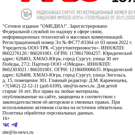
"Сетевое издание "ОМЕДИА!". Зарегистрировано
Федеральной службой по надзору в сфере связи,
информационных технологий и массовых коммуникаций.
Регистрационный номер Эл № ФС77-83364 от 03 июня 2022 г.
Учредитель ООО ТРК «Сургутинтерновости». ИНН/КПП:
8602276120 / 860201001. ОГРН: 1178617004257. Юридический
адрес: 628403, ХМАО-Югра, город Сургут, улица 30 лет
Победы, 27/2. Партнер ООО «ОМедиа». ИНН/КПП:
8602303021 / 860201001. ОГРН: 1218600006635. Юридический
адрес: 628408, ХМАО-Югра, город Сургут, улица Энгельса,
д. 15, помещение 301. Главный редактор: Д.М. Караченцева,
+7(3462) 22-12-11 (доб.6109), site@in-news.ru. Для детей
старше 16 лет. Все права на любые материалы,
опубликованные на сайте, защищены в соответствии с
законодательством об авторском и смежных правах. При
использовании активная ссылка на источник обязательна.
Политика обработки персональных данных.
16+
site@in-news.ru