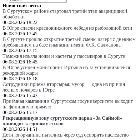
Новостная лента
В Сургутском районе стартовал третий этап акарицидной
обработки
06.08.2026 18:22
В Югре спасли краснокнижного лебедя из рыболовной сети
06.08.2026 17:45
В Сургуте прошло открытие третьей смены лагеря с дневным
пребыванием на базе гимназии имени Ф.К. Салманова
06.08.2026 17:15
Таможня изъяла ножи и кастеты у пассажиров в Сургуте
06.08.2026 16:45
В Югре усилен мониторинг Иртыша из-за установившейся
рекордной жары
06.08.2026 16:18
Сотрудники приёма вторсырья: мусор — одна из причин
лесных пожаров в Югре
06.08.2026 15:43
Приёмная кампания в Сургутском госуниверситете выходит
на финишную прямую
06.08.2026 15:17
Рекреационную зону сургутского парка «За Саймой»
приводят к единому стилю
06.08.2026 14:51
Дети югорчанина пытались через суд оспорить наследство