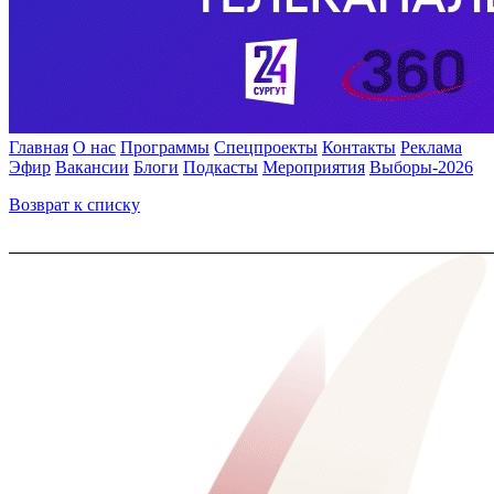
Главная
О нас
Программы
Спецпроекты
Контакты
Реклама
Эфир
Вакансии
Блоги
Подкасты
Мероприятия
Выборы-2026
Возврат к списку