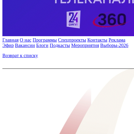
Главная
О нас
Программы
Спецпроекты
Контакты
Реклама
Эфир
Вакансии
Блоги
Подкасты
Мероприятия
Выборы-2026
Возврат к списку