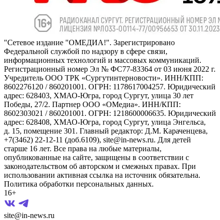
"Сетевое издание "ОМЕДИА!". Зарегистрировано
Федеральной службой по надзору в сфере связи,
информационных технологий и массовых коммуникаций.
Регистрационный номер Эл № ФС77-83364 от 03 июня 2022 г.
Учредитель ООО ТРК «Сургутинтерновости». ИНН/КПП:
8602276120 / 860201001. ОГРН: 1178617004257. Юридический
адрес: 628403, ХМАО-Югра, город Сургут, улица 30 лет
Победы, 27/2. Партнер ООО «ОМедиа». ИНН/КПП:
8602303021 / 860201001. ОГРН: 1218600006635. Юридический
адрес: 628408, ХМАО-Югра, город Сургут, улица Энгельса,
д. 15, помещение 301. Главный редактор: Д.М. Караченцева,
+7(3462) 22-12-11 (доб.6109), site@in-news.ru. Для детей
старше 16 лет. Все права на любые материалы,
опубликованные на сайте, защищены в соответствии с
законодательством об авторском и смежных правах. При
использовании активная ссылка на источник обязательна.
Политика обработки персональных данных.
16+
site@in-news.ru