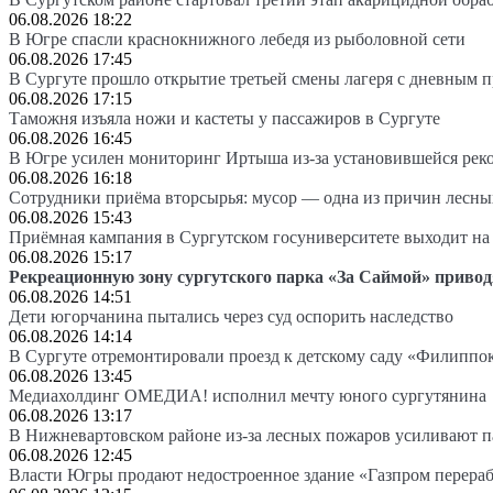
06.08.2026 18:22
В Югре спасли краснокнижного лебедя из рыболовной сети
06.08.2026 17:45
В Сургуте прошло открытие третьей смены лагеря с дневным 
06.08.2026 17:15
Таможня изъяла ножи и кастеты у пассажиров в Сургуте
06.08.2026 16:45
В Югре усилен мониторинг Иртыша из-за установившейся рек
06.08.2026 16:18
Сотрудники приёма вторсырья: мусор — одна из причин лесн
06.08.2026 15:43
Приёмная кампания в Сургутском госуниверситете выходит 
06.08.2026 15:17
Рекреационную зону сургутского парка «За Саймой» привод
06.08.2026 14:51
Дети югорчанина пытались через суд оспорить наследство
06.08.2026 14:14
В Сургуте отремонтировали проезд к детскому саду «Филиппо
06.08.2026 13:45
Медиахолдинг ОМЕДИА! исполнил мечту юного сургутянина
06.08.2026 13:17
В Нижневартовском районе из-за лесных пожаров усиливают 
06.08.2026 12:45
Власти Югры продают недостроенное здание «Газпром перера