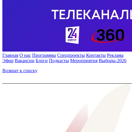
Главная
О нас
Программы
Спецпроекты
Контакты
Реклама
Эфир
Вакансии
Блоги
Подкасты
Мероприятия
Выборы-2026
Возврат к списку