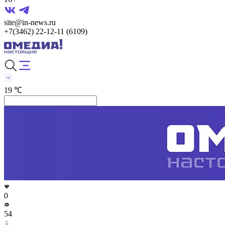
site@in-news.ru
+7(3462) 22-12-11 (6109)
19 ℃
0
54