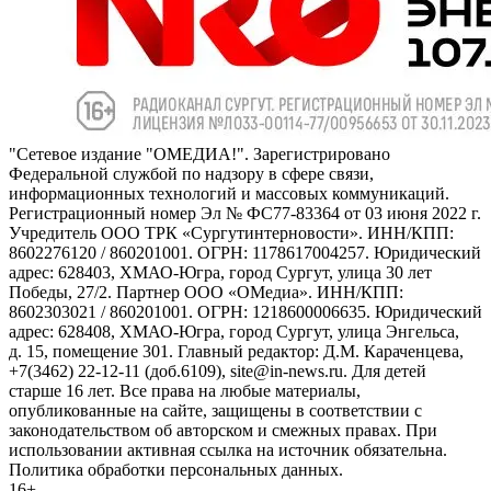
"Сетевое издание "ОМЕДИА!". Зарегистрировано
Федеральной службой по надзору в сфере связи,
информационных технологий и массовых коммуникаций.
Регистрационный номер Эл № ФС77-83364 от 03 июня 2022 г.
Учредитель ООО ТРК «Сургутинтерновости». ИНН/КПП:
8602276120 / 860201001. ОГРН: 1178617004257. Юридический
адрес: 628403, ХМАО-Югра, город Сургут, улица 30 лет
Победы, 27/2. Партнер ООО «ОМедиа». ИНН/КПП:
8602303021 / 860201001. ОГРН: 1218600006635. Юридический
адрес: 628408, ХМАО-Югра, город Сургут, улица Энгельса,
д. 15, помещение 301. Главный редактор: Д.М. Караченцева,
+7(3462) 22-12-11 (доб.6109), site@in-news.ru. Для детей
старше 16 лет. Все права на любые материалы,
опубликованные на сайте, защищены в соответствии с
законодательством об авторском и смежных правах. При
использовании активная ссылка на источник обязательна.
Политика обработки персональных данных.
16+