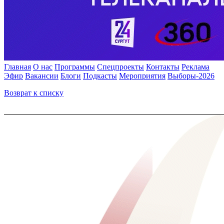
Главная
О нас
Программы
Спецпроекты
Контакты
Реклама
Эфир
Вакансии
Блоги
Подкасты
Мероприятия
Выборы-2026
Возврат к списку