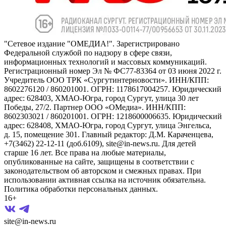
"Сетевое издание "ОМЕДИА!". Зарегистрировано
Федеральной службой по надзору в сфере связи,
информационных технологий и массовых коммуникаций.
Регистрационный номер Эл № ФС77-83364 от 03 июня 2022 г.
Учредитель ООО ТРК «Сургутинтерновости». ИНН/КПП:
8602276120 / 860201001. ОГРН: 1178617004257. Юридический
адрес: 628403, ХМАО-Югра, город Сургут, улица 30 лет
Победы, 27/2. Партнер ООО «ОМедиа». ИНН/КПП:
8602303021 / 860201001. ОГРН: 1218600006635. Юридический
адрес: 628408, ХМАО-Югра, город Сургут, улица Энгельса,
д. 15, помещение 301. Главный редактор: Д.М. Караченцева,
+7(3462) 22-12-11 (доб.6109), site@in-news.ru. Для детей
старше 16 лет. Все права на любые материалы,
опубликованные на сайте, защищены в соответствии с
законодательством об авторском и смежных правах. При
использовании активная ссылка на источник обязательна.
Политика обработки персональных данных.
16+
site@in-news.ru