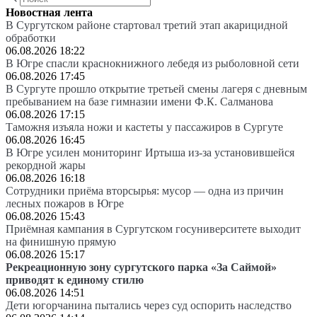
Новостная лента
В Сургутском районе стартовал третий этап акарицидной
обработки
06.08.2026 18:22
В Югре спасли краснокнижного лебедя из рыболовной сети
06.08.2026 17:45
В Сургуте прошло открытие третьей смены лагеря с дневным
пребыванием на базе гимназии имени Ф.К. Салманова
06.08.2026 17:15
Таможня изъяла ножи и кастеты у пассажиров в Сургуте
06.08.2026 16:45
В Югре усилен мониторинг Иртыша из-за установившейся
рекордной жары
06.08.2026 16:18
Сотрудники приёма вторсырья: мусор — одна из причин
лесных пожаров в Югре
06.08.2026 15:43
Приёмная кампания в Сургутском госуниверситете выходит
на финишную прямую
06.08.2026 15:17
Рекреационную зону сургутского парка «За Саймой»
приводят к единому стилю
06.08.2026 14:51
Дети югорчанина пытались через суд оспорить наследство