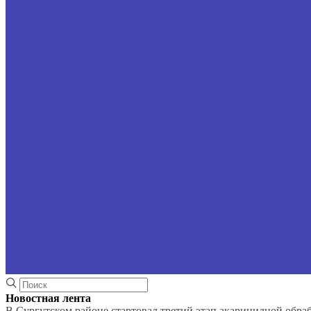
Новостная лента
В Сургутском районе стартовал третий этап акарицидной обра