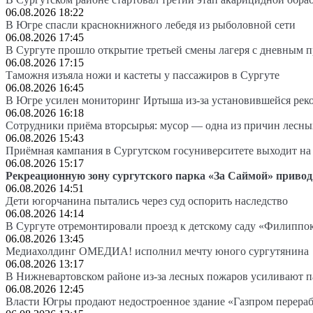
06.08.2026 18:22
В Югре спасли краснокнижного лебедя из рыболовной сети
06.08.2026 17:45
В Сургуте прошло открытие третьей смены лагеря с дневным 
06.08.2026 17:15
Таможня изъяла ножи и кастеты у пассажиров в Сургуте
06.08.2026 16:45
В Югре усилен мониторинг Иртыша из-за установившейся рек
06.08.2026 16:18
Сотрудники приёма вторсырья: мусор — одна из причин лесн
06.08.2026 15:43
Приёмная кампания в Сургутском госуниверситете выходит 
06.08.2026 15:17
Рекреационную зону сургутского парка «За Саймой» привод
06.08.2026 14:51
Дети югорчанина пытались через суд оспорить наследство
06.08.2026 14:14
В Сургуте отремонтировали проезд к детскому саду «Филиппо
06.08.2026 13:45
Медиахолдинг ОМЕДИА! исполнил мечту юного сургутянина
06.08.2026 13:17
В Нижневартовском районе из-за лесных пожаров усиливают 
06.08.2026 12:45
Власти Югры продают недостроенное здание «Газпром перера