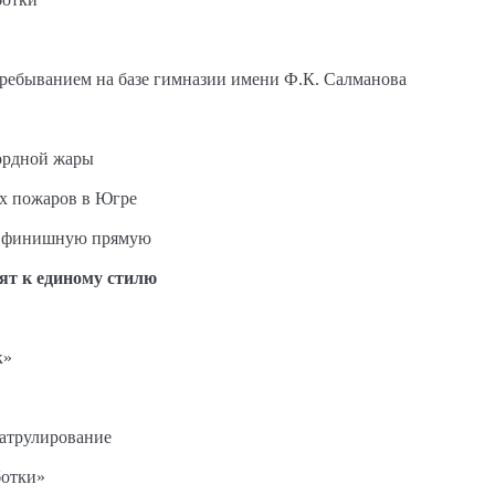
пребыванием на базе гимназии имени Ф.К. Салманова
ордной жары
ых пожаров в Югре
на финишную прямую
ят к единому стилю
к»
патрулирование
ботки»