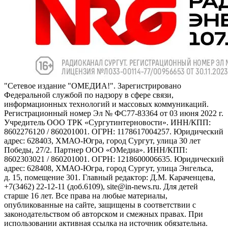
"Сетевое издание "ОМЕДИА!". Зарегистрировано
Федеральной службой по надзору в сфере связи,
информационных технологий и массовых коммуникаций.
Регистрационный номер Эл № ФС77-83364 от 03 июня 2022 г.
Учредитель ООО ТРК «Сургутинтерновости». ИНН/КПП:
8602276120 / 860201001. ОГРН: 1178617004257. Юридический
адрес: 628403, ХМАО-Югра, город Сургут, улица 30 лет
Победы, 27/2. Партнер ООО «ОМедиа». ИНН/КПП:
8602303021 / 860201001. ОГРН: 1218600006635. Юридический
адрес: 628408, ХМАО-Югра, город Сургут, улица Энгельса,
д. 15, помещение 301. Главный редактор: Д.М. Караченцева,
+7(3462) 22-12-11 (доб.6109), site@in-news.ru. Для детей
старше 16 лет. Все права на любые материалы,
опубликованные на сайте, защищены в соответствии с
законодательством об авторском и смежных правах. При
использовании активная ссылка на источник обязательна.