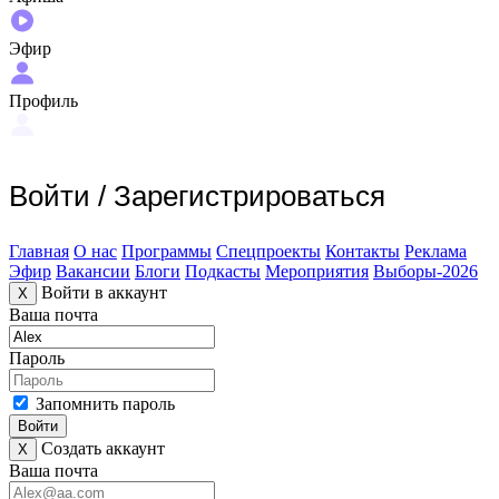
Эфир
Профиль
Войти
/
Зарегистрироваться
Главная
О нас
Программы
Спецпроекты
Контакты
Реклама
Эфир
Вакансии
Блоги
Подкасты
Мероприятия
Выборы-2026
Войти в аккаунт
X
Ваша почта
Пароль
Запомнить пароль
Войти
Создать аккаунт
X
Ваша почта