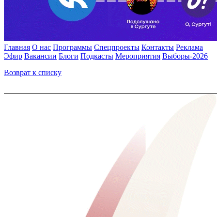
Главная
О нас
Программы
Спецпроекты
Контакты
Реклама
Эфир
Вакансии
Блоги
Подкасты
Мероприятия
Выборы-2026
Возврат к списку