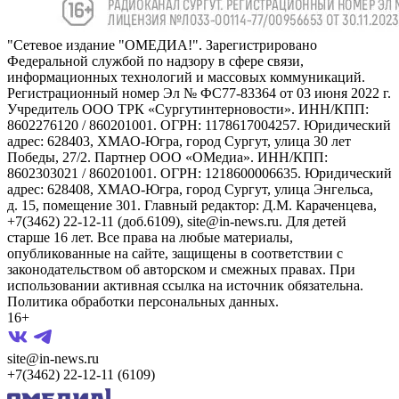
"Сетевое издание "ОМЕДИА!". Зарегистрировано
Федеральной службой по надзору в сфере связи,
информационных технологий и массовых коммуникаций.
Регистрационный номер Эл № ФС77-83364 от 03 июня 2022 г.
Учредитель ООО ТРК «Сургутинтерновости». ИНН/КПП:
8602276120 / 860201001. ОГРН: 1178617004257. Юридический
адрес: 628403, ХМАО-Югра, город Сургут, улица 30 лет
Победы, 27/2. Партнер ООО «ОМедиа». ИНН/КПП:
8602303021 / 860201001. ОГРН: 1218600006635. Юридический
адрес: 628408, ХМАО-Югра, город Сургут, улица Энгельса,
д. 15, помещение 301. Главный редактор: Д.М. Караченцева,
+7(3462) 22-12-11 (доб.6109), site@in-news.ru. Для детей
старше 16 лет. Все права на любые материалы,
опубликованные на сайте, защищены в соответствии с
законодательством об авторском и смежных правах. При
использовании активная ссылка на источник обязательна.
Политика обработки персональных данных.
16+
site@in-news.ru
+7(3462) 22-12-11 (6109)