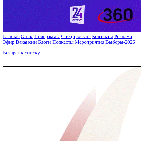
Главная
О нас
Программы
Спецпроекты
Контакты
Реклама
Эфир
Вакансии
Блоги
Подкасты
Мероприятия
Выборы-2026
Возврат к списку