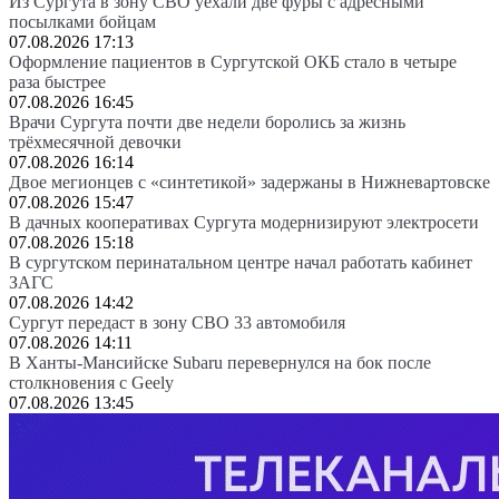
Из Сургута в зону СВО уехали две фуры с адресными
посылками бойцам
07.08.2026 17:13
Оформление пациентов в Сургутской ОКБ стало в четыре
раза быстрее
07.08.2026 16:45
Врачи Сургута почти две недели боролись за жизнь
трёхмесячной девочки
07.08.2026 16:14
Двое мегионцев с «синтетикой» задержаны в Нижневартовске
07.08.2026 15:47
В дачных кооперативах Сургута модернизируют электросети
07.08.2026 15:18
В сургутском перинатальном центре начал работать кабинет
ЗАГС
07.08.2026 14:42
Сургут передаст в зону СВО 33 автомобиля
07.08.2026 14:11
В Ханты-Мансийске Subaru перевернулся на бок после
столкновения с Geely
07.08.2026 13:45