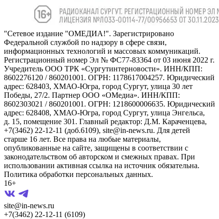
"Сетевое издание "ОМЕДИА!". Зарегистрировано
Федеральной службой по надзору в сфере связи,
информационных технологий и массовых коммуникаций.
Регистрационный номер Эл № ФС77-83364 от 03 июня 2022 г.
Учредитель ООО ТРК «Сургутинтерновости». ИНН/КПП:
8602276120 / 860201001. ОГРН: 1178617004257. Юридический
адрес: 628403, ХМАО-Югра, город Сургут, улица 30 лет
Победы, 27/2. Партнер ООО «ОМедиа». ИНН/КПП:
8602303021 / 860201001. ОГРН: 1218600006635. Юридический
адрес: 628408, ХМАО-Югра, город Сургут, улица Энгельса,
д. 15, помещение 301. Главный редактор: Д.М. Караченцева,
+7(3462) 22-12-11 (доб.6109), site@in-news.ru. Для детей
старше 16 лет. Все права на любые материалы,
опубликованные на сайте, защищены в соответствии с
законодательством об авторском и смежных правах. При
использовании активная ссылка на источник обязательна.
Политика обработки персональных данных.
16+
site@in-news.ru
+7(3462) 22-12-11 (6109)