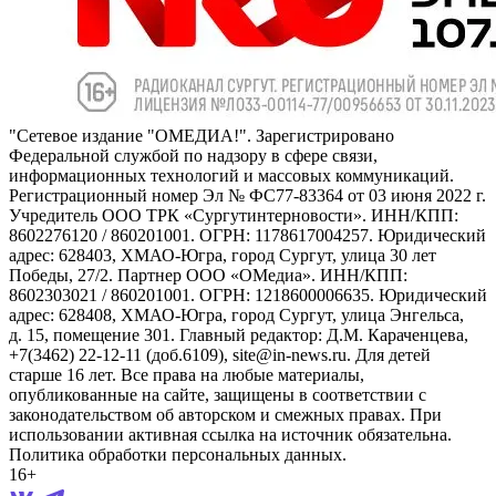
"Сетевое издание "ОМЕДИА!". Зарегистрировано
Федеральной службой по надзору в сфере связи,
информационных технологий и массовых коммуникаций.
Регистрационный номер Эл № ФС77-83364 от 03 июня 2022 г.
Учредитель ООО ТРК «Сургутинтерновости». ИНН/КПП:
8602276120 / 860201001. ОГРН: 1178617004257. Юридический
адрес: 628403, ХМАО-Югра, город Сургут, улица 30 лет
Победы, 27/2. Партнер ООО «ОМедиа». ИНН/КПП:
8602303021 / 860201001. ОГРН: 1218600006635. Юридический
адрес: 628408, ХМАО-Югра, город Сургут, улица Энгельса,
д. 15, помещение 301. Главный редактор: Д.М. Караченцева,
+7(3462) 22-12-11 (доб.6109), site@in-news.ru. Для детей
старше 16 лет. Все права на любые материалы,
опубликованные на сайте, защищены в соответствии с
законодательством об авторском и смежных правах. При
использовании активная ссылка на источник обязательна.
Политика обработки персональных данных.
16+