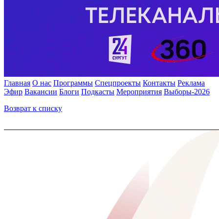
Главная
О нас
Программы
Спецпроекты
Контакты
Реклама
Эфир
Вакансии
Блоги
Подкасты
Мероприятия
Выборы-2026
Возврат к списку