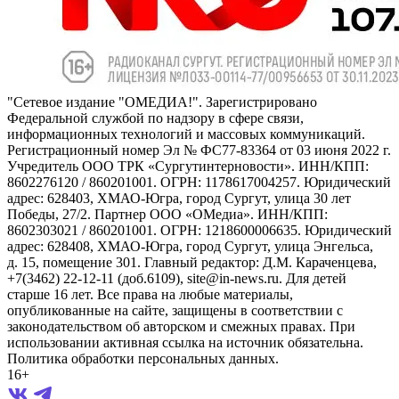
"Сетевое издание "ОМЕДИА!". Зарегистрировано
Федеральной службой по надзору в сфере связи,
информационных технологий и массовых коммуникаций.
Регистрационный номер Эл № ФС77-83364 от 03 июня 2022 г.
Учредитель ООО ТРК «Сургутинтерновости». ИНН/КПП:
8602276120 / 860201001. ОГРН: 1178617004257. Юридический
адрес: 628403, ХМАО-Югра, город Сургут, улица 30 лет
Победы, 27/2. Партнер ООО «ОМедиа». ИНН/КПП:
8602303021 / 860201001. ОГРН: 1218600006635. Юридический
адрес: 628408, ХМАО-Югра, город Сургут, улица Энгельса,
д. 15, помещение 301. Главный редактор: Д.М. Караченцева,
+7(3462) 22-12-11 (доб.6109), site@in-news.ru. Для детей
старше 16 лет. Все права на любые материалы,
опубликованные на сайте, защищены в соответствии с
законодательством об авторском и смежных правах. При
использовании активная ссылка на источник обязательна.
Политика обработки персональных данных.
16+