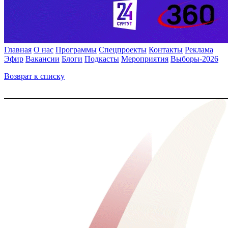
Главная
О нас
Программы
Спецпроекты
Контакты
Реклама
Эфир
Вакансии
Блоги
Подкасты
Мероприятия
Выборы-2026
Возврат к списку