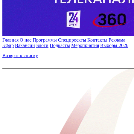
Главная
О нас
Программы
Спецпроекты
Контакты
Реклама
Эфир
Вакансии
Блоги
Подкасты
Мероприятия
Выборы-2026
Возврат к списку