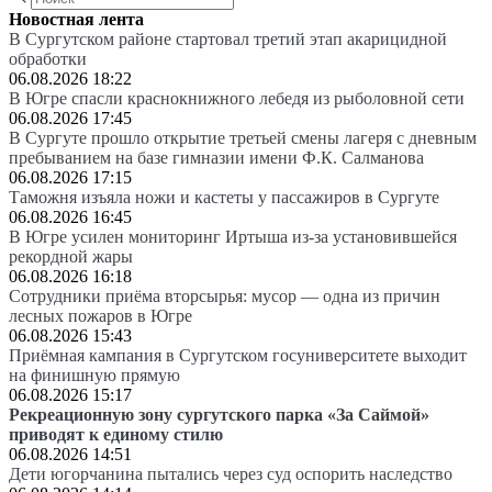
Новостная лента
В Сургутском районе стартовал третий этап акарицидной
обработки
06.08.2026 18:22
В Югре спасли краснокнижного лебедя из рыболовной сети
06.08.2026 17:45
В Сургуте прошло открытие третьей смены лагеря с дневным
пребыванием на базе гимназии имени Ф.К. Салманова
06.08.2026 17:15
Таможня изъяла ножи и кастеты у пассажиров в Сургуте
06.08.2026 16:45
В Югре усилен мониторинг Иртыша из-за установившейся
рекордной жары
06.08.2026 16:18
Сотрудники приёма вторсырья: мусор — одна из причин
лесных пожаров в Югре
06.08.2026 15:43
Приёмная кампания в Сургутском госуниверситете выходит
на финишную прямую
06.08.2026 15:17
Рекреационную зону сургутского парка «За Саймой»
приводят к единому стилю
06.08.2026 14:51
Дети югорчанина пытались через суд оспорить наследство