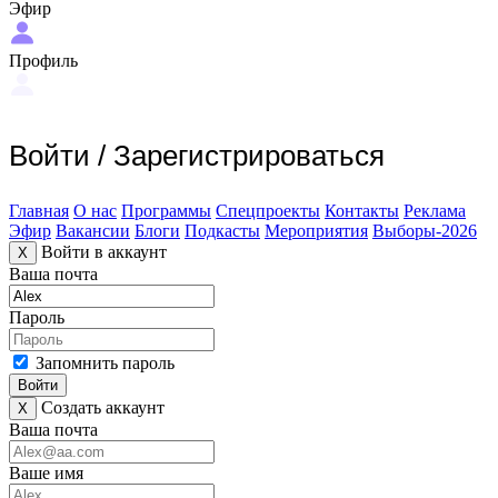
Эфир
Профиль
Войти
/
Зарегистрироваться
Главная
О нас
Программы
Спецпроекты
Контакты
Реклама
Эфир
Вакансии
Блоги
Подкасты
Мероприятия
Выборы-2026
Войти в аккаунт
X
Ваша почта
Пароль
Запомнить пароль
Войти
Создать аккаунт
X
Ваша почта
Ваше имя