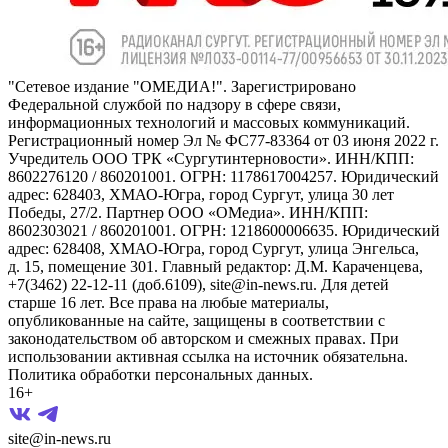
"Сетевое издание "ОМЕДИА!". Зарегистрировано
Федеральной службой по надзору в сфере связи,
информационных технологий и массовых коммуникаций.
Регистрационный номер Эл № ФС77-83364 от 03 июня 2022 г.
Учредитель ООО ТРК «Сургутинтерновости». ИНН/КПП:
8602276120 / 860201001. ОГРН: 1178617004257. Юридический
адрес: 628403, ХМАО-Югра, город Сургут, улица 30 лет
Победы, 27/2. Партнер ООО «ОМедиа». ИНН/КПП:
8602303021 / 860201001. ОГРН: 1218600006635. Юридический
адрес: 628408, ХМАО-Югра, город Сургут, улица Энгельса,
д. 15, помещение 301. Главный редактор: Д.М. Караченцева,
+7(3462) 22-12-11 (доб.6109), site@in-news.ru. Для детей
старше 16 лет. Все права на любые материалы,
опубликованные на сайте, защищены в соответствии с
законодательством об авторском и смежных правах. При
использовании активная ссылка на источник обязательна.
Политика обработки персональных данных.
16+
site@in-news.ru