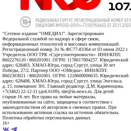
"Сетевое издание "ОМЕДИА!". Зарегистрировано
Федеральной службой по надзору в сфере связи,
информационных технологий и массовых коммуникаций.
Регистрационный номер Эл № ФС77-83364 от 03 июня 2022 г.
Учредитель ООО ТРК «Сургутинтерновости». ИНН/КПП:
8602276120 / 860201001. ОГРН: 1178617004257. Юридический
адрес: 628403, ХМАО-Югра, город Сургут, улица 30 лет
Победы, 27/2. Партнер ООО «ОМедиа». ИНН/КПП:
8602303021 / 860201001. ОГРН: 1218600006635. Юридический
адрес: 628408, ХМАО-Югра, город Сургут, улица Энгельса,
д. 15, помещение 301. Главный редактор: Д.М. Караченцева,
+7(3462) 22-12-11 (доб.6109), site@in-news.ru. Для детей
старше 16 лет. Все права на любые материалы,
опубликованные на сайте, защищены в соответствии с
законодательством об авторском и смежных правах. При
использовании активная ссылка на источник обязательна.
Политика обработки персональных данных.
16+