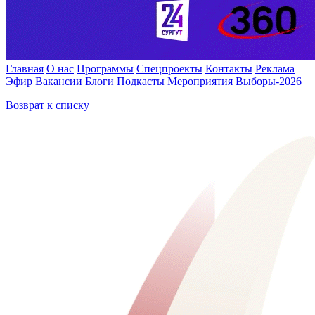
Главная
О нас
Программы
Спецпроекты
Контакты
Реклама
Эфир
Вакансии
Блоги
Подкасты
Мероприятия
Выборы-2026
Возврат к списку