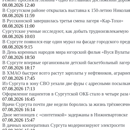
08.08.2026 12:40
В Сургутском районе открылась выставка к 150-летию Николая
08.08.2026 11:59
В Русскинской завершилась третья смена лагеря «Кар-Тохи»
08.08.2026 11:00
Сургутские ученые исследуют, как добыть трудноизвлекаемую
08.08.2026 10:03
В Сургуте появился еще один мурал на фасаде городского пре
08.08.2026 9:15
В День коренных народов мира югорский фильм «Вуся Вулаты»
07.08.2026 18:50
В Сургуте впервые организовали детский баскетбольный лагер
07.08.2026 18:17
В ХМАО быстрее всего растут зарплаты у нефтяников, аграрие
07.08.2026 17:45
Из Сургута в зону СВО уехали две фуры с адресными посылка
07.08.2026 17:13
Оформление пациентов в Сургутской ОКБ стало в четыре раза 
07.08.2026 16:45
Врачи Сургута почти две недели боролись за жизнь трёхмесяч
07.08.2026 16:14
Двое мегионцев с «синтетикой» задержаны в Нижневартовске
07.08.2026 15:47
В дачных кооперативах Сургута модернизируют электросети