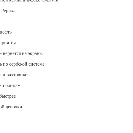
 Рериха
 нефть
дприятия
 вернется на экраны
ь по сербской системе
в и вахтовиков
ми бойцам
быстрее
ной девочки