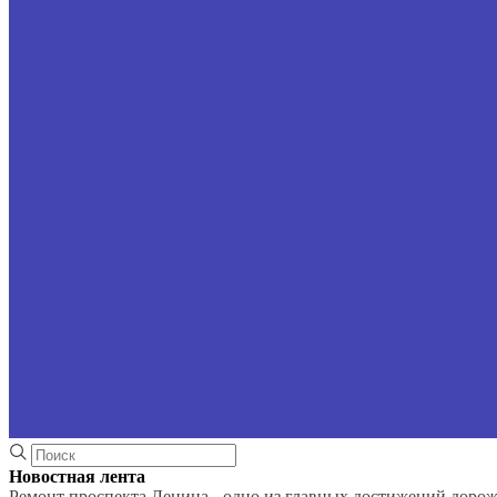
Новостная лента
Ремонт проспекта Ленина - одно из главных достижений доро