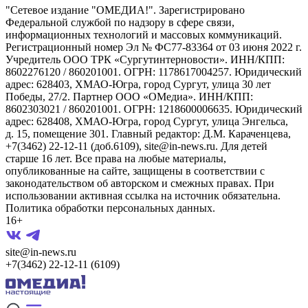
"Сетевое издание "ОМЕДИА!". Зарегистрировано
Федеральной службой по надзору в сфере связи,
информационных технологий и массовых коммуникаций.
Регистрационный номер Эл № ФС77-83364 от 03 июня 2022 г.
Учредитель ООО ТРК «Сургутинтерновости». ИНН/КПП:
8602276120 / 860201001. ОГРН: 1178617004257. Юридический
адрес: 628403, ХМАО-Югра, город Сургут, улица 30 лет
Победы, 27/2. Партнер ООО «ОМедиа». ИНН/КПП:
8602303021 / 860201001. ОГРН: 1218600006635. Юридический
адрес: 628408, ХМАО-Югра, город Сургут, улица Энгельса,
д. 15, помещение 301. Главный редактор: Д.М. Караченцева,
+7(3462) 22-12-11 (доб.6109), site@in-news.ru. Для детей
старше 16 лет. Все права на любые материалы,
опубликованные на сайте, защищены в соответствии с
законодательством об авторском и смежных правах. При
использовании активная ссылка на источник обязательна.
Политика обработки персональных данных.
16+
site@in-news.ru
+7(3462) 22-12-11 (6109)