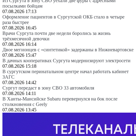
Из Сургута в зону СВО уехали две фуры с адресными
посылками бойцам
07.08.2026 17:13
Оформление пациентов в Сургутской ОКБ стало в четыре
раза быстрее
07.08.2026 16:45
Врачи Сургута почти две недели боролись за жизнь
трёхмесячной девочки
07.08.2026 16:14
Двое мегионцев с «синтетикой» задержаны в Нижневартовске
07.08.2026 15:47
В дачных кооперативах Сургута модернизируют электросети
07.08.2026 15:18
В сургутском перинатальном центре начал работать кабинет
ЗАГС
07.08.2026 14:42
Сургут передаст в зону СВО 33 автомобиля
07.08.2026 14:11
В Ханты-Мансийске Subaru перевернулся на бок после
столкновения с Geely
07.08.2026 13:45