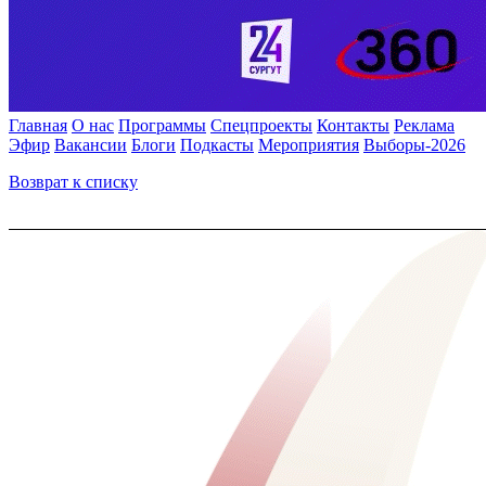
Главная
О нас
Программы
Спецпроекты
Контакты
Реклама
Эфир
Вакансии
Блоги
Подкасты
Мероприятия
Выборы-2026
Возврат к списку