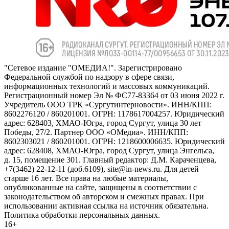
"Сетевое издание "ОМЕДИА!". Зарегистрировано
Федеральной службой по надзору в сфере связи,
информационных технологий и массовых коммуникаций.
Регистрационный номер Эл № ФС77-83364 от 03 июня 2022 г.
Учредитель ООО ТРК «Сургутинтерновости». ИНН/КПП:
8602276120 / 860201001. ОГРН: 1178617004257. Юридический
адрес: 628403, ХМАО-Югра, город Сургут, улица 30 лет
Победы, 27/2. Партнер ООО «ОМедиа». ИНН/КПП:
8602303021 / 860201001. ОГРН: 1218600006635. Юридический
адрес: 628408, ХМАО-Югра, город Сургут, улица Энгельса,
д. 15, помещение 301. Главный редактор: Д.М. Караченцева,
+7(3462) 22-12-11 (доб.6109), site@in-news.ru. Для детей
старше 16 лет. Все права на любые материалы,
опубликованные на сайте, защищены в соответствии с
законодательством об авторском и смежных правах. При
использовании активная ссылка на источник обязательна.
Политика обработки персональных данных.
16+