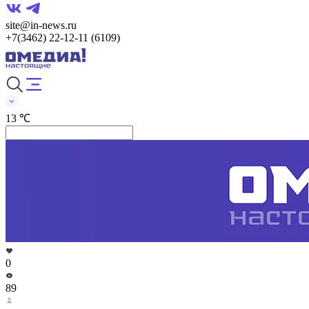
site@in-news.ru
+7(3462) 22-12-11 (6109)
13 ℃
0
89