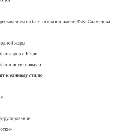
пребыванием на базе гимназии имени Ф.К. Салманова
ордной жары
ых пожаров в Югре
на финишную прямую
ят к единому стилю
к»
патрулирование
ботки»