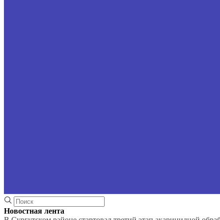
Новостная лента
В Сургутском районе стартовал третий этап акарицидной обра