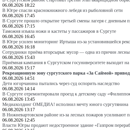
06.08.2026 18:22
В Югре спасли краснокнижного лебедя из рыболовной сети
06.08.2026 17:45
В Сургуте прошло открытие третьей смены лагеря с дневным 
06.08.2026 17:15
Таможня изъяла ножи и кастеты у пассажиров в Сургуте
06.08.2026 16:45
В Югре усилен мониторинг Иртыша из-за установившейся рек
06.08.2026 16:18
Сотрудники приёма вторсырья: мусор — одна из причин лесн
06.08.2026 15:43
Приёмная кампания в Сургутском госуниверситете выходит 
06.08.2026 15:17
Рекреационную зону сургутского парка «За Саймой» привод
06.08.2026 14:51
Дети югорчанина пытались через суд оспорить наследство
06.08.2026 14:14
В Сургуте отремонтировали проезд к детскому саду «Филиппо
06.08.2026 13:45
Медиахолдинг ОМЕДИА! исполнил мечту юного сургутянина
06.08.2026 13:17
В Нижневартовском районе из-за лесных пожаров усиливают 
06.08.2026 12:45
Власти Югры продают недостроенное здание «Газпром перера