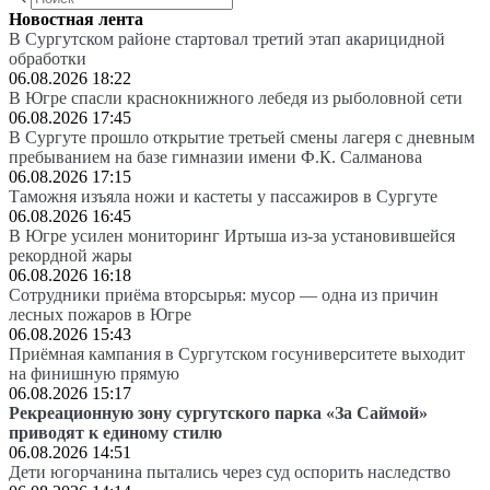
Новостная лента
В Сургутском районе стартовал третий этап акарицидной
обработки
06.08.2026 18:22
В Югре спасли краснокнижного лебедя из рыболовной сети
06.08.2026 17:45
В Сургуте прошло открытие третьей смены лагеря с дневным
пребыванием на базе гимназии имени Ф.К. Салманова
06.08.2026 17:15
Таможня изъяла ножи и кастеты у пассажиров в Сургуте
06.08.2026 16:45
В Югре усилен мониторинг Иртыша из-за установившейся
рекордной жары
06.08.2026 16:18
Сотрудники приёма вторсырья: мусор — одна из причин
лесных пожаров в Югре
06.08.2026 15:43
Приёмная кампания в Сургутском госуниверситете выходит
на финишную прямую
06.08.2026 15:17
Рекреационную зону сургутского парка «За Саймой»
приводят к единому стилю
06.08.2026 14:51
Дети югорчанина пытались через суд оспорить наследство