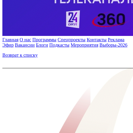
Главная
О нас
Программы
Спецпроекты
Контакты
Реклама
Эфир
Вакансии
Блоги
Подкасты
Мероприятия
Выборы-2026
Возврат к списку