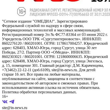
"Сетевое издание "ОМЕДИА!". Зарегистрировано
Федеральной службой по надзору в сфере связи,
информационных технологий и массовых коммуникаций.
Регистрационный номер Эл № ФС77-83364 от 03 июня 2022 г.
Учредитель ООО ТРК «Сургутинтерновости». ИНН/КПП:
8602276120 / 860201001. ОГРН: 1178617004257. Юридический
адрес: 628403, ХМАО-Югра, город Сургут, улица 30 лет
Победы, 27/2. Партнер ООО «ОМедиа». ИНН/КПП:
8602303021 / 860201001. ОГРН: 1218600006635. Юридический
адрес: 628408, ХМАО-Югра, город Сургут, улица Энгельса,
д. 15, помещение 301. Главный редактор: Д.М. Караченцева,
+7(3462) 22-12-11 (доб.6109), site@in-news.ru. Для детей
старше 16 лет. Все права на любые материалы,
опубликованные на сайте, защищены в соответствии с
законодательством об авторском и смежных правах. При
использовании активная ссылка на источник обязательна.
Политика обработки персональных данных.
16+
site@in-news.ru