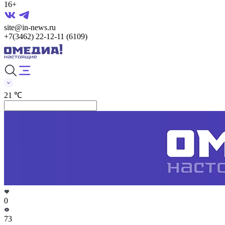
16+
site@in-news.ru
+7(3462) 22-12-11 (6109)
21 ℃
0
73