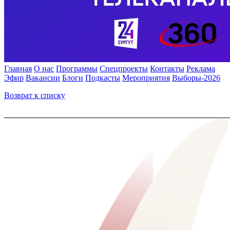
Главная
О нас
Программы
Спецпроекты
Контакты
Реклама
Эфир
Вакансии
Блоги
Подкасты
Мероприятия
Выборы-2026
Возврат к списку