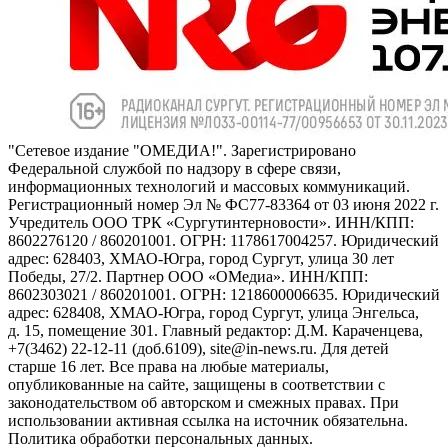
"Сетевое издание "ОМЕДИА!". Зарегистрировано
Федеральной службой по надзору в сфере связи,
информационных технологий и массовых коммуникаций.
Регистрационный номер Эл № ФС77-83364 от 03 июня 2022 г.
Учредитель ООО ТРК «Сургутинтерновости». ИНН/КПП:
8602276120 / 860201001. ОГРН: 1178617004257. Юридический
адрес: 628403, ХМАО-Югра, город Сургут, улица 30 лет
Победы, 27/2. Партнер ООО «ОМедиа». ИНН/КПП:
8602303021 / 860201001. ОГРН: 1218600006635. Юридический
адрес: 628408, ХМАО-Югра, город Сургут, улица Энгельса,
д. 15, помещение 301. Главный редактор: Д.М. Караченцева,
+7(3462) 22-12-11 (доб.6109), site@in-news.ru. Для детей
старше 16 лет. Все права на любые материалы,
опубликованные на сайте, защищены в соответствии с
законодательством об авторском и смежных правах. При
использовании активная ссылка на источник обязательна.
Политика обработки персональных данных.