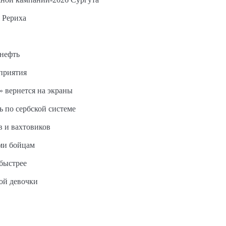
 Рериха
 нефть
дприятия
 вернется на экраны
ь по сербской системе
в и вахтовиков
ми бойцам
быстрее
ной девочки