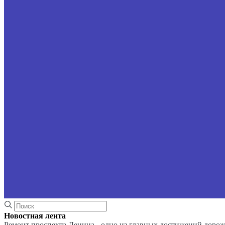
Новостная лента
Ремонт проспекта Ленина - одно из главных достижений доро