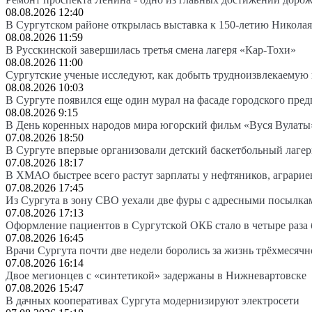
08.08.2026 12:40
В Сургутском районе открылась выставка к 150-летию Николая
08.08.2026 11:59
В Русскинской завершилась третья смена лагеря «Кар-Тохи»
08.08.2026 11:00
Сургутские ученые исследуют, как добыть трудноизвлекаемую
08.08.2026 10:03
В Сургуте появился еще один мурал на фасаде городского пре
08.08.2026 9:15
В День коренных народов мира югорский фильм «Вуся Вулаты»
07.08.2026 18:50
В Сургуте впервые организовали детский баскетбольный лагер
07.08.2026 18:17
В ХМАО быстрее всего растут зарплаты у нефтяников, аграрие
07.08.2026 17:45
Из Сургута в зону СВО уехали две фуры с адресными посылка
07.08.2026 17:13
Оформление пациентов в Сургутской ОКБ стало в четыре раза 
07.08.2026 16:45
Врачи Сургута почти две недели боролись за жизнь трёхмесяч
07.08.2026 16:14
Двое мегионцев с «синтетикой» задержаны в Нижневартовске
07.08.2026 15:47
В дачных кооперативах Сургута модернизируют электросети