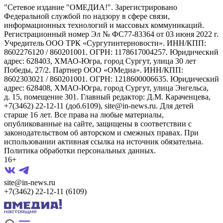
"Сетевое издание "ОМЕДИА!". Зарегистрировано
Федеральной службой по надзору в сфере связи,
информационных технологий и массовых коммуникаций.
Регистрационный номер Эл № ФС77-83364 от 03 июня 2022 г.
Учредитель ООО ТРК «Сургутинтерновости». ИНН/КПП:
8602276120 / 860201001. ОГРН: 1178617004257. Юридический
адрес: 628403, ХМАО-Югра, город Сургут, улица 30 лет
Победы, 27/2. Партнер ООО «ОМедиа». ИНН/КПП:
8602303021 / 860201001. ОГРН: 1218600006635. Юридический
адрес: 628408, ХМАО-Югра, город Сургут, улица Энгельса,
д. 15, помещение 301. Главный редактор: Д.М. Караченцева,
+7(3462) 22-12-11 (доб.6109), site@in-news.ru. Для детей
старше 16 лет. Все права на любые материалы,
опубликованные на сайте, защищены в соответствии с
законодательством об авторском и смежных правах. При
использовании активная ссылка на источник обязательна.
Политика обработки персональных данных.
16+
site@in-news.ru
+7(3462) 22-12-11 (6109)