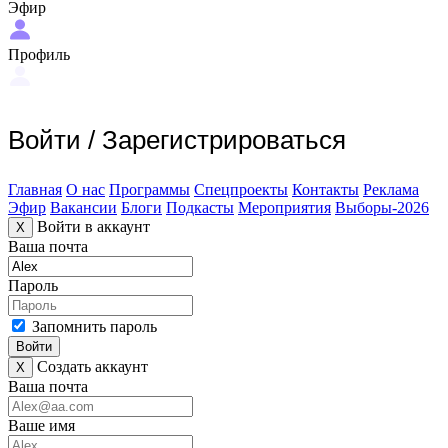
Эфир
Профиль
Войти
/
Зарегистрироваться
Главная
О нас
Программы
Спецпроекты
Контакты
Реклама
Эфир
Вакансии
Блоги
Подкасты
Мероприятия
Выборы-2026
Войти в аккаунт
X
Ваша почта
Пароль
Запомнить пароль
Войти
Создать аккаунт
X
Ваша почта
Ваше имя