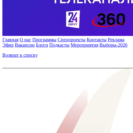
Главная
О нас
Программы
Спецпроекты
Контакты
Реклама
Эфир
Вакансии
Блоги
Подкасты
Мероприятия
Выборы-2026
Возврат к списку