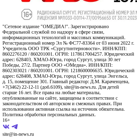
"Сетевое издание "ОМЕДИА!". Зарегистрировано
Федеральной службой по надзору в сфере связи,
информационных технологий и массовых коммуникаций.
Регистрационный номер Эл № ФС77-83364 от 03 июня 2022 г.
Учредитель ООО ТРК «Сургутинтерновости». ИНН/КПП:
8602276120 / 860201001. ОГРН: 1178617004257. Юридический
адрес: 628403, ХМАО-Югра, город Сургут, улица 30 лет
Победы, 27/2. Партнер ООО «ОМедиа». ИНН/КПП:
8602303021 / 860201001. ОГРН: 1218600006635. Юридический
адрес: 628408, ХМАО-Югра, город Сургут, улица Энгельса,
д. 15, помещение 301. Главный редактор: Д.М. Караченцева,
+7(3462) 22-12-11 (доб.6109), site@in-news.ru. Для детей
старше 16 лет. Все права на любые материалы,
опубликованные на сайте, защищены в соответствии с
законодательством об авторском и смежных правах. При
использовании активная ссылка на источник обязательна.
Политика обработки персональных данных.
16+
site@in-news.ru